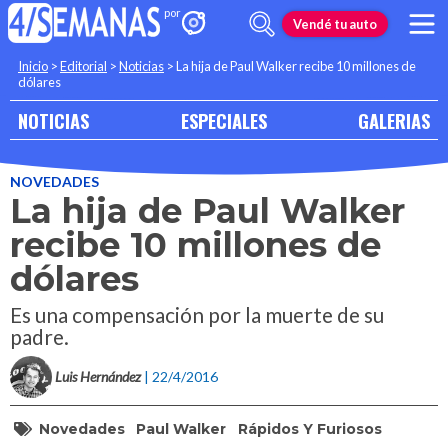
Vendé tu auto
Inicio
>
Editorial
>
Noticias
>
La hija de Paul Walker recibe 10 millones de
dólares
NOTICIAS
ESPECIALES
GALERIAS
NOVEDADES
La hija de Paul Walker
recibe 10 millones de
dólares
Es una compensación por la muerte de su
padre.
Luis Hernández
| 22/4/2016
Novedades
Paul Walker
Rápidos Y Furiosos