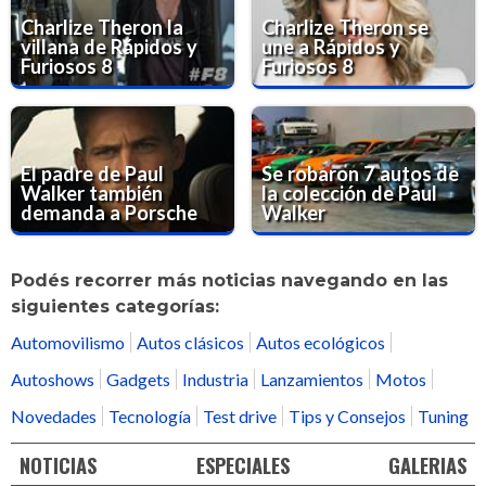
Charlize Theron la
Charlize Theron se
villana de Rápidos y
une a Rápidos y
Furiosos 8
Furiosos 8
El padre de Paul
Se robaron 7 autos de
Walker también
la colección de Paul
demanda a Porsche
Walker
Podés recorrer más noticias navegando en las
siguientes categorías:
Automovilismo
Autos clásicos
Autos ecológicos
Autoshows
Gadgets
Industria
Lanzamientos
Motos
Novedades
Tecnología
Test drive
Tips y Consejos
Tuning
NOTICIAS
ESPECIALES
GALERIAS