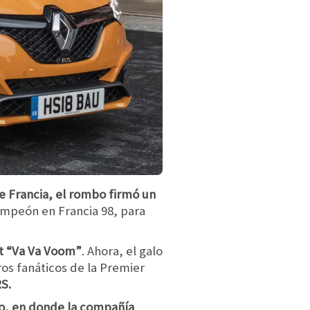
e Francia, el rombo firmó un
ampeón en Francia 98, para
lt “Va Va Voom”
. Ahora, el galo
ros fanáticos de la Premier
S.
o, en donde la compañía