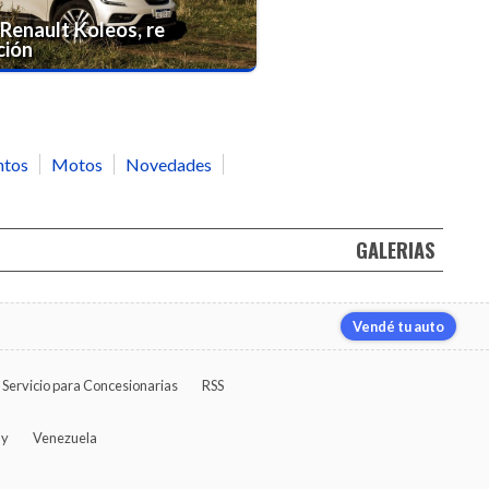
Renault Koleos, re
ción
ntos
Motos
Novedades
GALERIAS
Vendé tu auto
Servicio para Concesionarias
RSS
ay
Venezuela