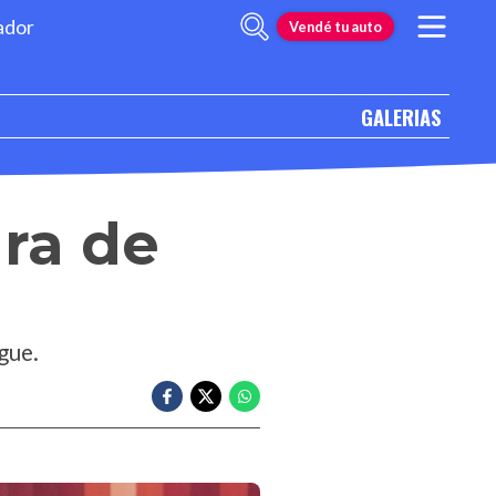
ador
Vendé tu auto
GALERIAS
ara de
gue.