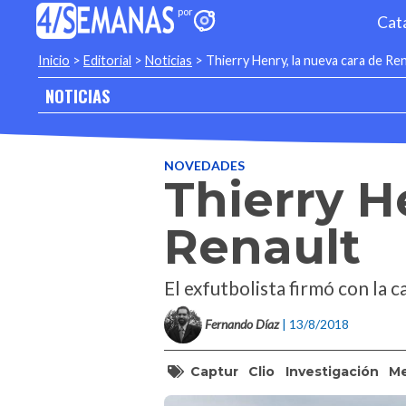
Cat
Inicio
>
Editorial
>
Noticias
>
Thierry Henry, la nueva cara de Re
NOTICIAS
NOVEDADES
Thierry H
Renault
El exfutbolista firmó con la 
Fernando Díaz
| 13/8/2018
Captur
Clio
Investigación
M