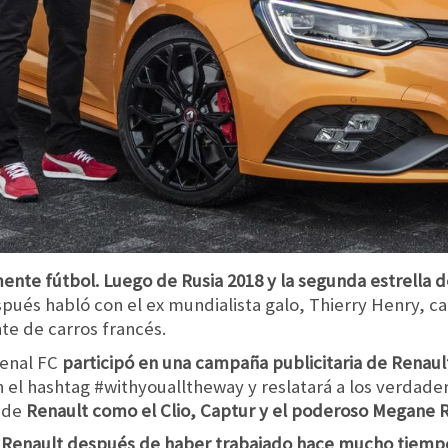
nte fútbol. Luego de Rusia 2018 y la segunda estrella d
pués habló con el ex mundialista galo, Thierry Henry, c
te de carros francés.
senal FC
participó en una campaña publicitaria de Renau
án el hashtag #withyoualltheway y reslatará a los verdade
s de
Renault como el Clio, Captur y el poderoso Megane R
n Renault después de haber trabajado hace mucho tiemp