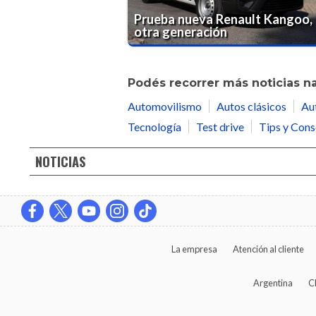
Prueba nueva Renault Kangoo,
otra generación
Podés recorrer más noticias n
Automovilismo
Autos clásicos
Au
Tecnología
Test drive
Tips y Cons
NOTICIAS
La empresa
Atención al cliente
Argentina
C