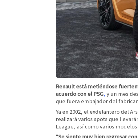
Renault está metiéndose fuerteme
acuerdo con el PSG
,
y un mes des
que fuera embajador del fabrican
Ya en 2002, el exdelantero del Ar
realizará varios spots que llevar
League, así como varios modelo
“Se siente muy bien regresar co