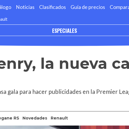
álogo
Noticias
Clasificados
Guía de precios
Compar
nault
ESPECIALES
enry, la nueva c
casa gala para hacer publicidades en la Premier Lea
egane RS
Novedades
Renault