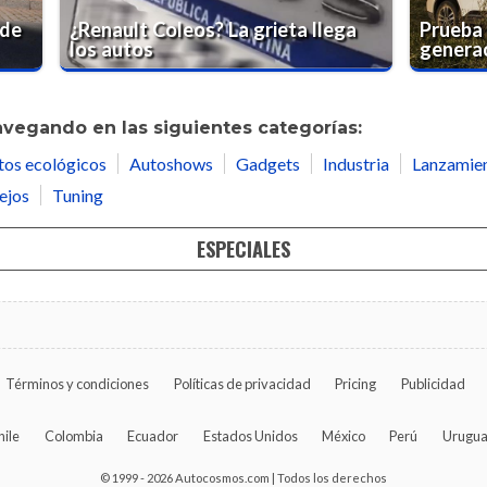
 de
¿Renault Coleos? La grieta llega
Prueba 
los autos
genera
avegando en las siguientes categorías:
tos ecológicos
Autoshows
Gadgets
Industria
Lanzamie
ejos
Tuning
ESPECIALES
Términos y condiciones
Políticas de privacidad
Pricing
Publicidad
hile
Colombia
Ecuador
Estados Unidos
México
Perú
Urugu
© 1999 - 2026 Autocosmos.com | Todos los derechos