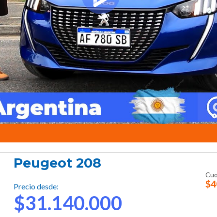
Peugeot 208
Cuo
$4
Precio desde:
$31.140.000