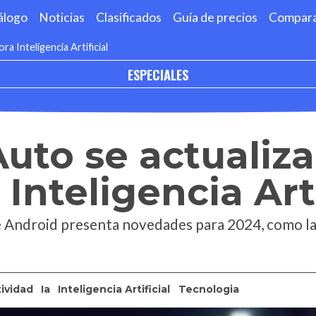
álogo
Noticias
Clasificados
Guía de precios
Compar
a Inteligencia Artificial
ESPECIALES
uto se actualiza
Inteligencia Arti
e Android presenta novedades para 2024, como la 
ividad
Ia
Inteligencia Artificial
Tecnologia