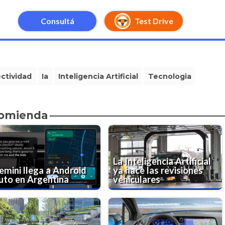
Consultá
Test Drive
ctividad
Ia
Inteligencia Artificial
Tecnologia
comienda
La Inteligencia Artificial
emini llega a Android
ya hace las revisiones
uto en Argentina
vehiculares