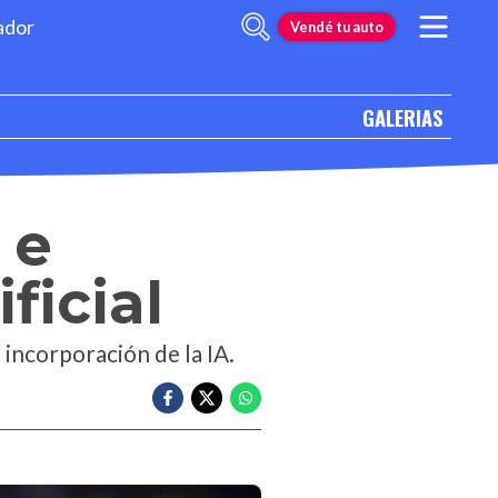
ador
Vendé tu auto
GALERIAS
 e
ficial
incorporación de la IA.