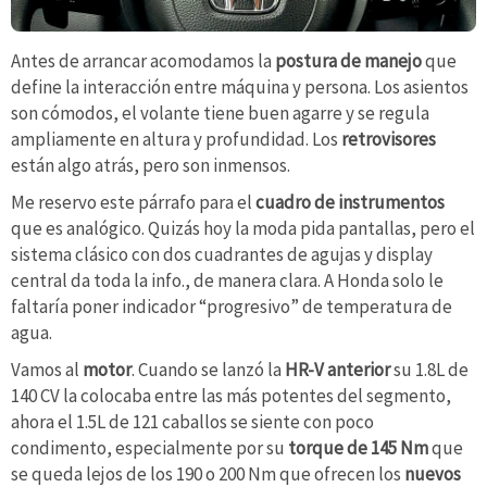
Antes de arrancar acomodamos la
postura de manejo
que
define la interacción entre máquina y persona. Los asientos
son cómodos, el volante tiene buen agarre y se regula
ampliamente en altura y profundidad. Los
retrovisores
están algo atrás, pero son inmensos.
Me reservo este párrafo para el
cuadro de instrumentos
que es analógico. Quizás hoy la moda pida pantallas, pero el
sistema clásico con dos cuadrantes de agujas y display
central da toda la info., de manera clara. A Honda solo le
faltaría poner indicador “progresivo” de temperatura de
agua.
Vamos al
motor
. Cuando se lanzó la
HR-V anterior
su 1.8L de
140 CV la colocaba entre las más potentes del segmento,
ahora el 1.5L de 121 caballos se siente con poco
condimento, especialmente por su
torque de 145 Nm
que
se queda lejos de los 190 o 200 Nm que ofrecen los
nuevos