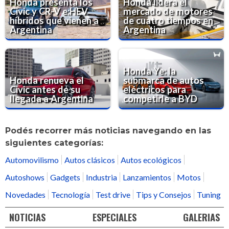
Honda presenta los
Honda lidera el
Civic y CR-V e:HEV
mercado de motores
híbridos que vienen a
de cuatro tiempos en
Argentina
Argentina
Honda Ye: la
Honda renueva el
submarca de autos
Civic antes de su
eléctricos para
llegada a Argentina
competirle a BYD
Podés recorrer más noticias navegando en las
siguientes categorías:
Automovilismo
Autos clásicos
Autos ecológicos
Autoshows
Gadgets
Industria
Lanzamientos
Motos
Novedades
Tecnología
Test drive
Tips y Consejos
Tuning
NOTICIAS
ESPECIALES
GALERIAS