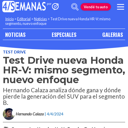
Vendé tu auto
Inicio
>
Editorial
>
Noticias
>
Test Drive nueva Honda HR-V: mismo
segmento, nuevo enfoque
NOTICIAS
ESPECIALES
GALERIAS
TEST DRIVE
Test Drive nueva Honda
HR-V: mismo segmento,
nuevo enfoque
Hernando Calaza analiza dónde gana y dónde
pierde la generación del SUV para el segmento
B.
Hernando Calaza
| 4/4/2024