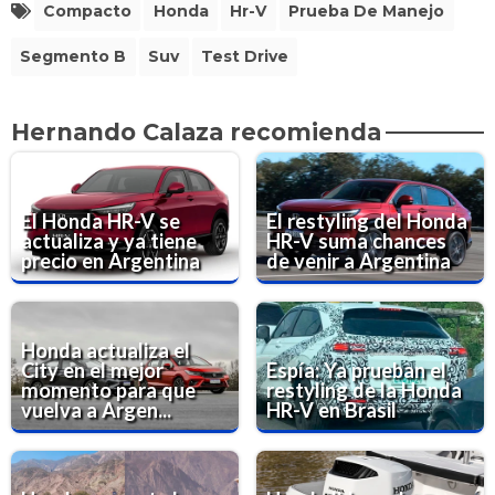
Compacto
Honda
Hr-V
Prueba De Manejo
Segmento B
Suv
Test Drive
Hernando Calaza recomienda
El Honda HR-V se
El restyling del Honda
actualiza y ya tiene
HR-V suma chances
precio en Argentina
de venir a Argentina
Honda actualiza el
City en el mejor
Espía: Ya prueban el
momento para que
restyling de la Honda
vuelva a Argen...
HR-V en Brasil