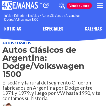
Vendé tu auto
Inicio
>
Editorial
>
Noticias
>
Autos Clásicos de Argentina:
Dodge/Volkswagen 1500
NOTICIAS
ESPECIALES
GALERIAS
AUTOS CLÁSICOS
Autos Clásicos de
Argentina:
Dodge/Volkswagen
1500
El sedán y la rural del segmento C fueron
fabricados en Argentina por Dodge entre
1971 y 1979, y luego por VW hasta 1990, y te
contamos su historia.