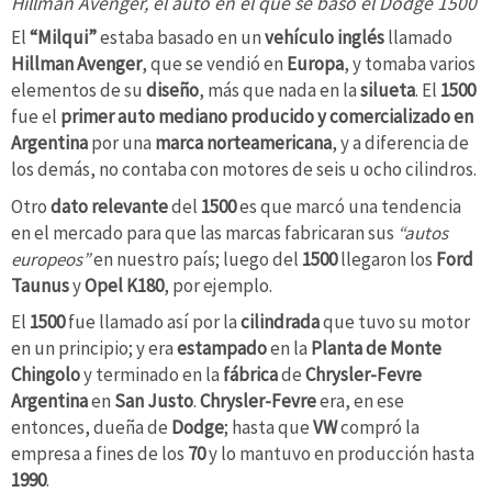
Hillman Avenger, el auto en el que se basó el Dodge 1500
El
“Milqui”
estaba basado en un
vehículo inglés
llamado
Hillman Avenger
, que se vendió en
Europa
, y tomaba varios
elementos de su
diseño
, más que nada en la
silueta
. El
1500
fue el
primer auto mediano producido y comercializado en
Argentina
por una
marca norteamericana
, y a diferencia de
los demás, no contaba con motores de seis u ocho cilindros.
Otro
dato relevante
del
1500
es que marcó una tendencia
en el mercado para que las marcas fabricaran sus
“autos
europeos”
en nuestro país; luego del
1500
llegaron los
Ford
Taunus
y
Opel K180
, por ejemplo.
El
1500
fue llamado así por la
cilindrada
que tuvo su motor
en un principio; y era
estampado
en la
Planta de Monte
Chingolo
y terminado en la
fábrica
de
Chrysler-Fevre
Argentina
en
San Justo
.
Chrysler-Fevre
era, en ese
entonces, dueña de
Dodge
; hasta que
VW
compró la
empresa a fines de los
70
y lo mantuvo en producción hasta
1990
.