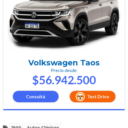
Volkswagen Taos
Precio desde:
$56.942.500
Consultá
Test Drive
1500
Autos Clásicos