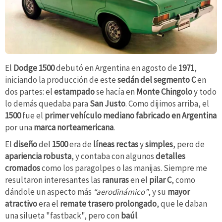
El
Dodge 1500
debutó en Argentina en agosto de
1971
,
iniciando la producción de este
sedán del
segmento C
en
dos partes: el
estampado
se hacía en
Monte Chingolo
y todo
lo demás quedaba para
San Justo
. Como dijimos arriba, el
1500
fue el
primer vehículo mediano
fabricado en Argentina
por una
marca norteamericana
.
El
diseño
del
1500
era de
líneas rectas
y
simples
, pero de
apariencia robusta
, y contaba con algunos
detalles
cromados
como los paragolpes o las manijas. Siempre me
resultaron interesantes las
ranuras
en el
pilar
C
, como
dándole un aspecto más
“aerodinámico”
, y su
mayor
atractivo
era el
remate trasero prolongado
, que le daban
una silueta "fastback", pero con
baúl
.