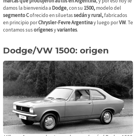
marcas que produjeron autos en Argentina
, y por eso hoy le
damos la bienvenida a
Dodge
, con su
1500,
modelo
del
segmento C
ofrecido en siluetas
sedán y rural,
fabricados
en principio por
Chrysler-Fevre Argentina
y luego por
VW
. Te
contamos sus
orígenes
y
variantes
.
Dodge/VW 1500: origen