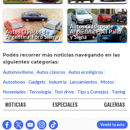
Autos Clásicos de
Autos Clásicos de
Argentina: FIAT Palio
Argentina: Ford Sierra
y Siena
Podés recorrer más noticias navegando en las
siguientes categorías:
Automovilismo
Autos clásicos
Autos ecológicos
Autoshows
Gadgets
Industria
Lanzamientos
Motos
Novedades
Tecnología
Test drive
Tips y Consejos
Tuning
NOTICIAS
ESPECIALES
GALERIAS
Vendé tu auto