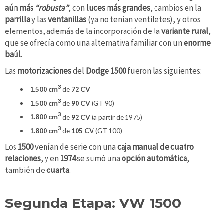
aún más
“robusta”
, con
luces más grandes
, cambios en la
parrilla
y las
ventanillas
(ya no tenían ventiletes), y otros
elementos, además de la incorporación de la
variante rural
,
que se ofrecía como una alternativa familiar con un
enorme
baúl
.
Las
motorizaciones
del
Dodge 1500
fueron las siguientes:
3
1.500 cm
de
72 CV
3
1.500 cm
de
90 CV
(GT 90)
3
1.800 cm
de
92 CV
(a partir de 1975)
3
1.800 cm
de
105 CV
(GT 100)
Los
1500
venían de serie con una
caja manual de cuatro
relaciones
, y en
1974
se sumó una
opción automática
,
también de
cuarta
.
Segunda Etapa: VW 1500