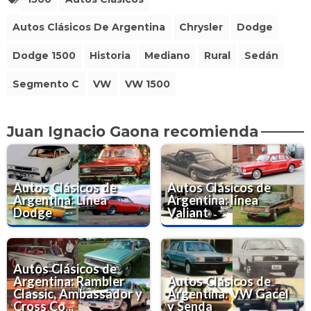
Autos Clásicos De Argentina
Chrysler
Dodge
Dodge 1500
Historia
Mediano
Rural
Sedán
Segmento C
VW
VW 1500
Juan Ignacio Gaona recomienda
Autos Clásicos de
Autos Clásicos de
Argentina: Línea
Argentina: línea
Dodge
Valiant
Autos Clásicos de
Argentina: Rambler
Autos Clásicos de
Classic, Ambassador y
Argentina: VW Gacel
Cross Co...
y Senda