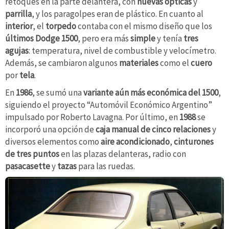
retoques en la parte delantera, con
nuevas ópticas
y
parrilla
, y los paragolpes eran de plástico. En cuanto al
interior
, el
torpedo
contaba con el mismo diseño que los
últimos Dodge 1500
, pero era más
simple
y tenía
tres
agujas
: temperatura, nivel de combustible y velocímetro.
Además, se cambiaron algunos
materiales
como el
cuero
por
tela
.
En
1986
, se sumó una
variante aún más económica del 1500
,
siguiendo el proyecto “Automóvil Económico Argentino”
impulsado por Roberto Lavagna. Por último, en
1988
se
incorporó una opción de
caja manual de cinco relaciones
y
diversos elementos como
aire acondicionado
,
cinturones
de tres puntos
en las plazas delanteras, radio con
pasacasette
y
tazas
para las ruedas.