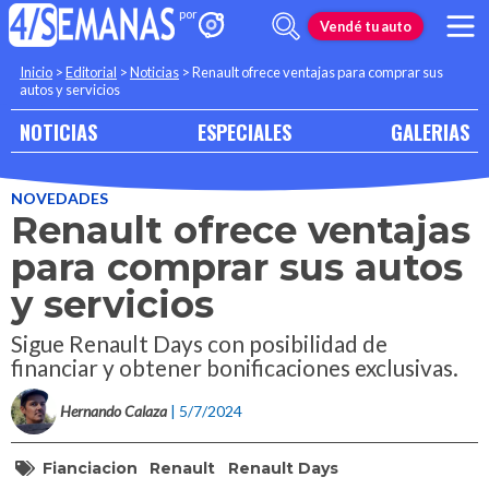
Vendé tu auto
Inicio
>
Editorial
>
Noticias
>
Renault ofrece ventajas para comprar sus
autos y servicios
NOTICIAS
ESPECIALES
GALERIAS
NOVEDADES
Renault ofrece ventajas
para comprar sus autos
y servicios
Sigue Renault Days con posibilidad de
financiar y obtener bonificaciones exclusivas.
Hernando Calaza
| 5/7/2024
Fianciacion
Renault
Renault Days