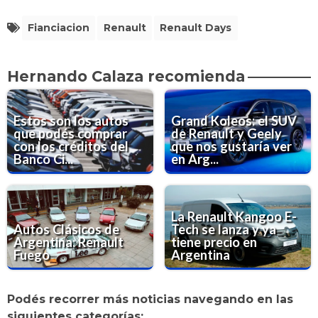
Fianciacion
Renault
Renault Days
Hernando Calaza recomienda
Estos son los autos
Grand Koleos: el SUV
que podés comprar
de Renault y Geely
con los créditos del
que nos gustaría ver
Banco Ci...
en Arg...
La Renault Kangoo E-
Autos Clásicos de
Tech se lanza y ya
Argentina: Renault
tiene precio en
Fuego
Argentina
Podés recorrer más noticias navegando en las
siguientes categorías: