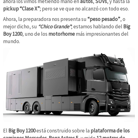
ahora los vimos metiendo mano en
autos
,
SUVs
, y hasta la
pickup “Clase X”
; pero se ve que no alcanzó con todo eso.
Ahora, la preparadora nos presenta su
“peso pesado”
, o
mejor dicho, su
“Chico Grande”
; estamos hablando del
Big
Boy 1200
, uno de los
motorhome
más impresionantes del
mundo.
El
Big Boy 1200
está construido sobre la
plataforma de los
camiones Mercedes-Benz Actros 5
, y mide
12 metros de