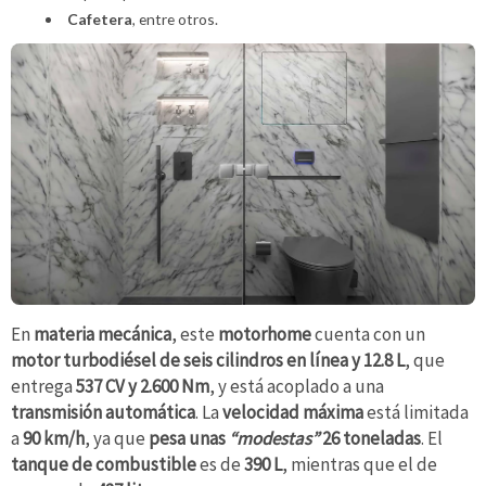
Cafetera
, entre otros.
En
materia mecánica
, este
motorhome
cuenta con un
motor turbodiésel de seis cilindros en línea y 12.8 L
, que
entrega
537 CV y 2.600 Nm
, y está acoplado a una
transmisión automática
. La
velocidad máxima
está limitada
a
90 km/h
, ya que
pesa unas
“modestas”
26 toneladas
. El
tanque de combustible
es de
390 L
, mientras que el de