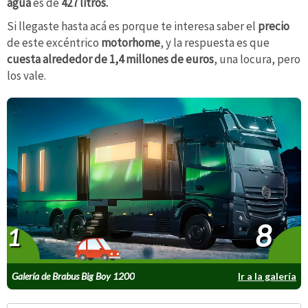
agua
es de
427 litros.
Si llegaste hasta acá es porque te interesa saber el
precio
de este excéntrico
motorhome
, y la respuesta es que
cuesta alrededor de 1,4 millones de euros
, una locura, pero
los vale.
8
1
Galería de Brabus Big Boy 1200
Ir a la galería