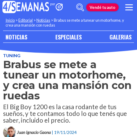
Vendé tu auto
Inicio
>
Editorial
>
Noticias
>
Brabus se mete a tunear un motorhome, y
crea una mansión con ruedas
NOTICIAS
ESPECIALES
GALERIAS
TUNING
Brabus se mete a
tunear un motorhome,
y crea una mansión con
ruedas
El Big Boy 1200 es la casa rodante de tus
sueños, y te contamos todo lo que tenés que
saber, incluido el precio.
Juan Ignacio Gaona
| 19/11/2024