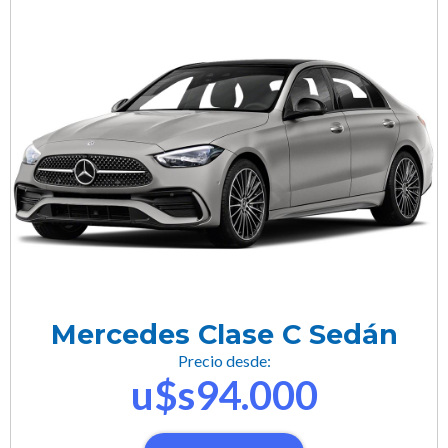
Mercedes Clase C Sedán
Precio desde:
u$s94.000