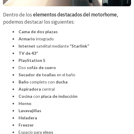
Dentro de los
elementos destacados
del motorhome
,
podemos destacar los siguientes:
Cama de dos plazas
Armario
integrado
Internet
satelital mediante
“Starlink”
TV de 43”
PlayStation 5
Dos
sofás de cuero
Secador de toallas
en el baño
Baño
completo con
ducha
Aspiradora
central
Cocina
con
placa de inducción
Horno
Lavavajillas
Heladera
Freezer
Espacio para
vinos