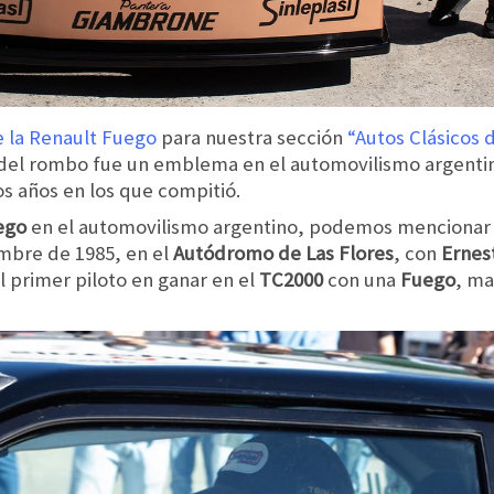
e la Renault Fuego
para nuestra sección
“Autos Clásicos 
 del rombo fue un emblema en el automovilismo argenti
os años en los que compitió.
ego
en el automovilismo argentino, podemos mencionar
embre de 1985, en el
Autódromo de Las Flores
, con
Ernes
l primer piloto en ganar en el
TC2000
con una
Fuego
, m