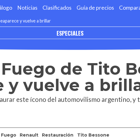
álogo
Noticias
Clasificados
Guía de precios
Compar
aparece y vuelve a brillar
ESPECIALES
 Fuego de Tito 
 y vuelve a brill
taurar este ícono del automovilismo argentino, 
Fuego
Renault
Restauración
Tito Bessone