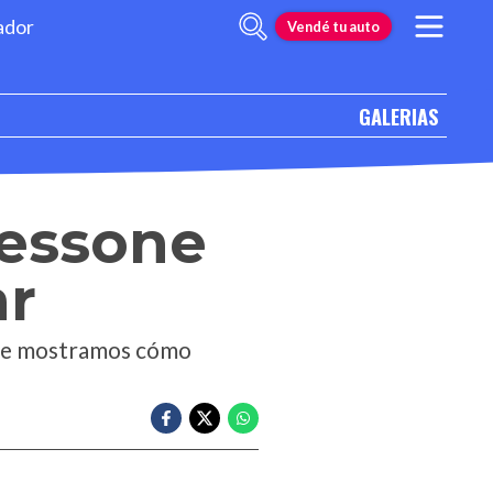
ador
Vendé tu auto
GALERIAS
Bessone
ar
y te mostramos cómo