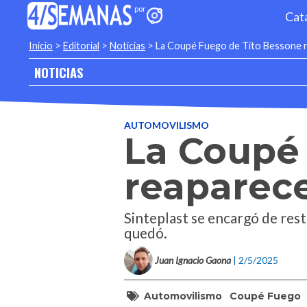
Cat
Inicio
>
Editorial
>
Noticias
>
La Coupé Fuego de Tito Bessone re
NOTICIAS
AUTOMOVILISMO
La Coupé
reaparece
Sinteplast se encargó de res
quedó.
Juan Ignacio Gaona
| 2/5/2025
Automovilismo
Coupé Fuego