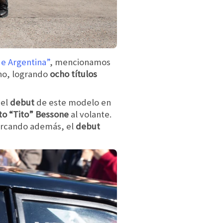
de Argentina”
, mencionamos
no, logrando
ocho títulos
 el
debut
de este modelo en
to “Tito” Bessone
al volante.
arcando además, el
debut