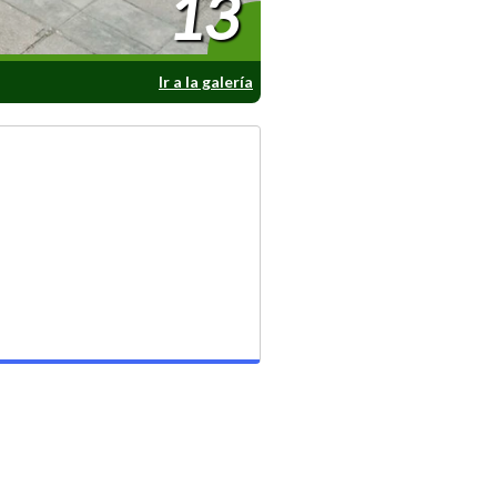
13
Ir a la galería