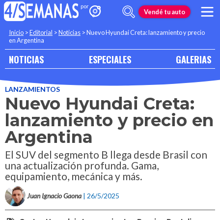
Vendé tu auto
Inicio
>
Editorial
>
Noticias
>
Nuevo Hyundai Creta: lanzamiento y precio
en Argentina
NOTICIAS
ESPECIALES
GALERIAS
LANZAMIENTOS
Nuevo Hyundai Creta:
lanzamiento y precio en
Argentina
El SUV del segmento B llega desde Brasil con
una actualización profunda. Gama,
equipamiento, mecánica y más.
Juan Ignacio Gaona
| 26/5/2025