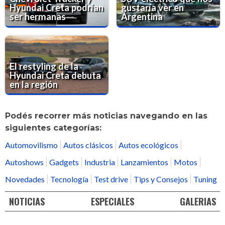
Hyundai Creta podrían
gustaría ver en
ser hermanas
Argentina
El restyling de la
Hyundai Creta debuta
en la región
Podés recorrer más noticias navegando en las
siguientes categorías:
Automovilismo
Autos clásicos
Autos ecológicos
Autoshows
Gadgets
Industria
Lanzamientos
Motos
Novedades
Tecnología
Test drive
Tips y Consejos
Tuning
NOTICIAS
ESPECIALES
GALERIAS