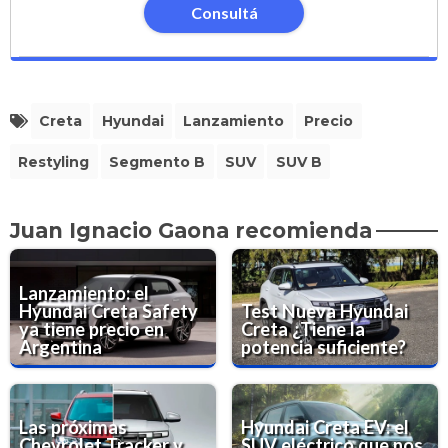
Consultá
Creta
Hyundai
Lanzamiento
Precio
Restyling
Segmento B
SUV
SUV B
Juan Ignacio Gaona recomienda
Lanzamiento: el
Hyundai Creta Safety
Test Nueva Hyundai
ya tiene precio en
Creta ¿Tiene la
Argentina
potencia suficiente?
Las próximas
Hyundai Creta EV: el
Chevrolet Tracker y
SUV eléctrico que nos