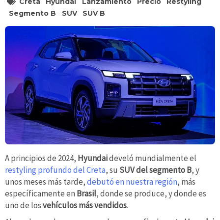
Creta
Hyundai
Lanzamiento
Precio
Restyling
Segmento B
SUV
SUV B
A principios de 2024,
Hyundai
develó mundialmente el
restyling profundo del Creta
, su
SUV del segmento B
, y
unos meses más tarde,
debutó en nuestra región
, más
específicamente en
Brasil
, donde se produce, y donde es
uno de los
vehículos más vendidos
.