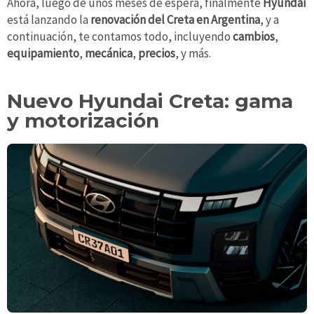
Ahora, luego de unos meses de espera, finalmente
Hyundai
está lanzando la
renovación del Creta en Argentina
, y a
continuación, te contamos todo, incluyendo
cambios
,
equipamiento
,
mecánica
,
precios
, y más.
Nuevo Hyundai Creta: gama
y motorización