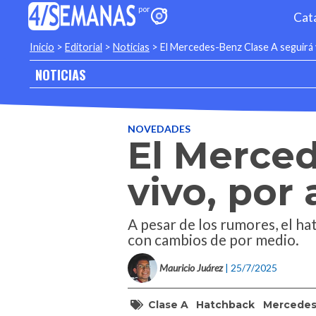
Cat
Inicio
>
Editorial
>
Noticias
>
El Mercedes-Benz Clase A seguirá 
NOTICIAS
NOVEDADES
El Merced
vivo, por
A pesar de los rumores, el h
con cambios de por medio.
Mauricio Juárez
| 25/7/2025
Clase A
Hatchback
Mercede