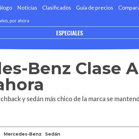
álogo
Noticias
Clasificados
Guía de precios
Compar
vivo, por ahora
ESPECIALES
es-Benz Clase A
 ahora
atchback y sedán más chico de la marca se manten
s
Mercedes-Benz
Sedán