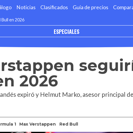
álogo
Noticias
Clasificados
Guía de precios
Compar
 Bull en 2026
ESPECIALES
rstappen seguir
en 2026
rlandés expiró y Helmut Marko, asesor principal de
rmula 1
Max Verstappen
Red Bull