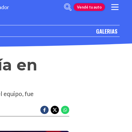
ador
Vendé tu auto
GALERIAS
ía en
l equipo, fue