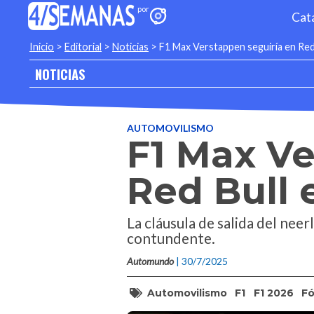
Cat
Inicio
>
Editorial
>
Noticias
>
F1 Max Verstappen seguiría en Red
NOTICIAS
AUTOMOVILISMO
F1 Max Ve
Red Bull 
La cláusula de salida del nee
contundente.
Automundo
| 30/7/2025
Automovilismo
F1
F1 2026
Fó