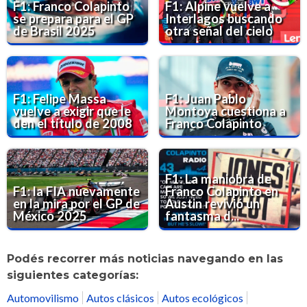
F1: Franco Colapinto
F1: Alpine vuelve a
se prepara para el GP
Interlagos buscando
de Brasil 2025
otra señal del cielo
F1: Felipe Massa
F1: Juan Pablo
vuelve a exigir que le
Montoya cuestiona a
den el título de 2008
Franco Colapinto
F1: La maniobra de
F1: la FIA nuevamente
Franco Colapinto en
en la mira por el GP de
Austin revivió un
México 2025
fantasma d...
Podés recorrer más noticias navegando en las
siguientes categorías:
Automovilismo
Autos clásicos
Autos ecológicos