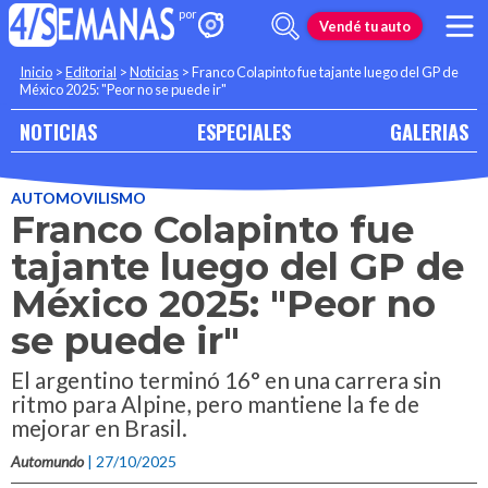
Vendé tu auto
Inicio
>
Editorial
>
Noticias
>
Franco Colapinto fue tajante luego del GP de
México 2025: "Peor no se puede ir"
NOTICIAS
ESPECIALES
GALERIAS
AUTOMOVILISMO
Franco Colapinto fue
tajante luego del GP de
México 2025: "Peor no
se puede ir"
El argentino terminó 16° en una carrera sin
ritmo para Alpine, pero mantiene la fe de
mejorar en Brasil.
Automundo
| 27/10/2025