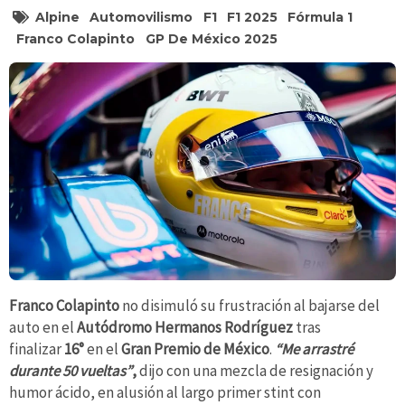
Alpine
Automovilismo
F1
F1 2025
Fórmula 1
Franco Colapinto
GP De México 2025
Franco Colapinto
no disimuló su frustración al bajarse del
auto en el
Autódromo Hermanos Rodríguez
tras
finalizar
16°
en el
Gran Premio de México
.
“Me arrastré
durante 50 vueltas”
,
dijo con una mezcla de resignación y
humor ácido, en alusión al largo primer stint con