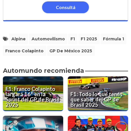
Consultá
Alpine
Automovilismo
F1
F1 2025
Fórmula 1
Franco Colapinto
GP De México 2025
Automundo recomienda
F1: Franco Colapinto
largará 16° en la
F1: Todo lo que tenés
Sprint del GP de Brasil
que saber del GP de
2025
Brasil 2025