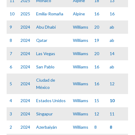
11
2025
Mónaco
Alpine
18
13
10
2025
Emilia-Romaña
Alpine
16
16
9
2024
Abu Dhabi
Williams
20
ab
8
2024
Qatar
Williams
19
ab
7
2024
Las Vegas
Williams
20
14
6
2024
San Pablo
Williams
16
ab
Ciudad de
5
2024
Williams
16
12
México
4
2024
Estados Unidos
Williams
15
10
3
2024
Singapur
Williams
12
11
2
2024
Azerbaiyán
Williams
8
8