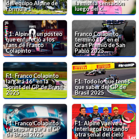
del equipo Alpine de
la misma sensación
Fórmula 1
luego del c...
F1: Alpine y un posteo
Franco Colapinto
que enfureció a los
terminó 15° en el
fans de Franco
Gran Premio de San
Colapinto
Pablo 2025
F1: Franco Colapinto
largará 16° en la
F1: Todo lo que tenés
Sprint del GP de Brasil
que saber del GP de
2025
Brasil 2025
F1: Franco Colapinto
F1: Alpine vuelve a
se prepara para el GP
Interlagos buscando
de Brasil 2025
otra señal del cielo