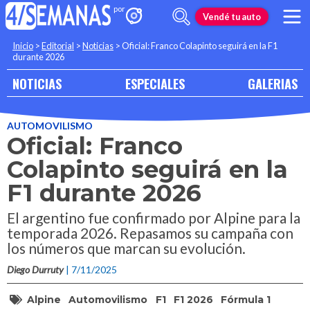
Vendé tu auto
Inicio
>
Editorial
>
Noticias
>
Oficial: Franco Colapinto seguirá en la F1
durante 2026
NOTICIAS
ESPECIALES
GALERIAS
AUTOMOVILISMO
Oficial: Franco
Colapinto seguirá en la
F1 durante 2026
El argentino fue confirmado por Alpine para la
temporada 2026. Repasamos su campaña con
los números que marcan su evolución.
Diego Durruty
| 7/11/2025
Alpine
Automovilismo
F1
F1 2026
Fórmula 1