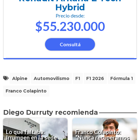
Hybrid
Precio desde:
$55.230.000
Consultá
Alpine
Automovilismo
F1
F1 2026
Fórmula 1
Franco Colapinto
Diego Durruty recomienda
Lo que faltaba:
Franco Colapinto:
Irrumpen en la sede
“Nunca recuperamos