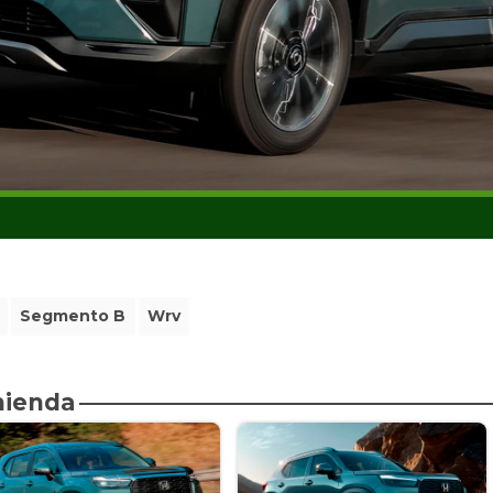
Segmento B
Wrv
mienda