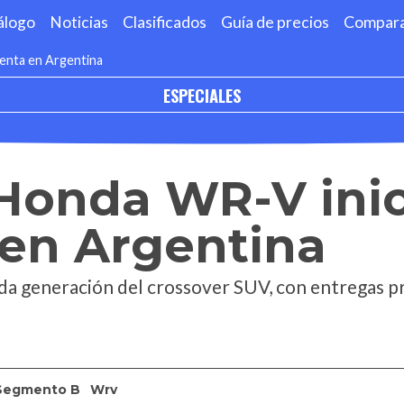
álogo
Noticias
Clasificados
Guía de precios
Compar
venta en Argentina
ESPECIALES
Honda WR-V inic
 en Argentina
da generación del crossover SUV, con entregas pr
Segmento B
Wrv