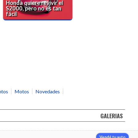
Honda quiere revivir el
S2000, pero no es tan
fácil
ntos
Motos
Novedades
GALERIAS
Vendé tu auto