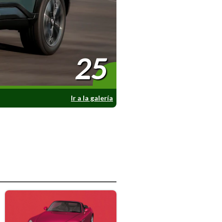
25
Ir a la galería