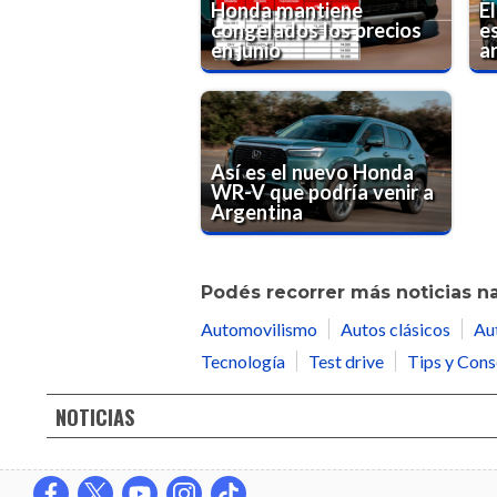
Honda mantiene
E
congelados los precios
es
en junio
a
Así es el nuevo Honda
WR-V que podría venir a
Argentina
Podés recorrer más noticias n
Automovilismo
Autos clásicos
Au
Tecnología
Test drive
Tips y Cons
NOTICIAS