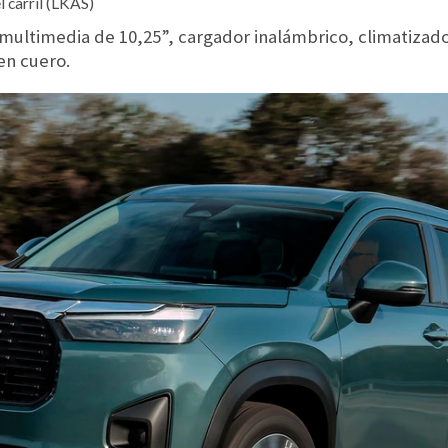
l carril (LKAS)
 multimedia de 10,25”, cargador inalámbrico, climatizad
 en cuero.