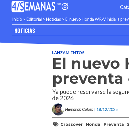
Cat
Inicio
>
Editorial
>
Noticias
>
El nuevo Honda WR-V inicia la pre
NOTICIAS
LANZAMIENTOS
El nuevo 
preventa
Ya puede reservarse la segun
de 2026
Hernando Calaza
| 18/12/2025
Crossover
Honda
Preventa