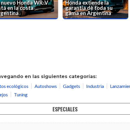
l nuevo Honda WR-V
Honda extiende la
tá en la costa
garantía de toda su
rgentina
gama en Argentina
avegando en las siguientes categorías:
tos ecológicos
Autoshows
Gadgets
Industria
Lanzamie
ejos
Tuning
ESPECIALES