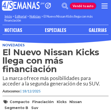
Vendé tu auto
Inicio
>
Editorial
>
Noticias
>
El Nuevo Nissan Kicks llega con más
financiación
NOTICIAS
ESPECIALES
GALERIAS
NOVEDADES
El Nuevo Nissan Kicks
llega con más
financiación
La marca ofrece más posibilidades para
acceder a la segunda generación de su SUV.
Autocosmos
| 18/12/2025
Compacto
Finaciación
Kicks
Nissan
Segmento B
Suv