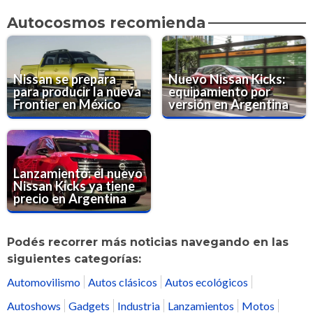
Autocosmos recomienda
Nissan se prepara
Nuevo Nissan Kicks:
para producir la nueva
equipamiento por
Frontier en México
versión en Argentina
Lanzamiento: el nuevo
Nissan Kicks ya tiene
precio en Argentina
Podés recorrer más noticias navegando en las
siguientes categorías:
Automovilismo
Autos clásicos
Autos ecológicos
Autoshows
Gadgets
Industria
Lanzamientos
Motos