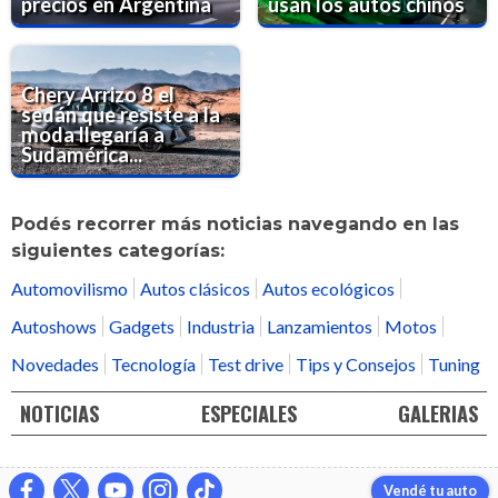
precios en Argentina
usan los autos chinos
Chery Arrizo 8 el
sedán que resiste a la
moda llegaría a
Sudamérica...
Podés recorrer más noticias navegando en las
siguientes categorías:
Automovilismo
Autos clásicos
Autos ecológicos
Autoshows
Gadgets
Industria
Lanzamientos
Motos
Novedades
Tecnología
Test drive
Tips y Consejos
Tuning
NOTICIAS
ESPECIALES
GALERIAS
Vendé tu auto