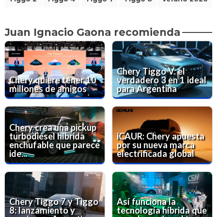
Juan Ignacio Gaona recomienda
Chery Tiggo V: el
Chery quiere tener 10
verdadero 3 en 1 ideal
millones de amigos
para Argentina
Chery crea una pickup
turbodiésel híbrida
iCAUR: Chery apuesta
enchufable que parece
por su nueva marca
ide...
electrificada global
Chery Tiggo 7 y Tiggo
Así funciona la
8: lanzamiento y
tecnología híbrida que