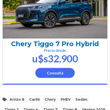
Chery Tiggo 7 Pro Hybrid
Precio desde:
u$s32.900
Consultá
Arrizo 8
Cariló
Chery
PHEV
Sedán
Tiggo 2
Tiggo 4
Tiggo 7
Tiggo 8
Verano 2026