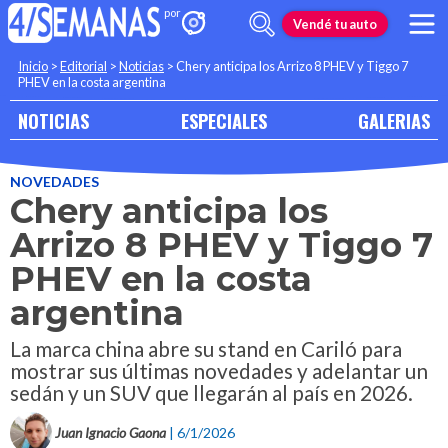
Vendé tu auto
Inicio
>
Editorial
>
Noticias
>
Chery anticipa los Arrizo 8 PHEV y Tiggo 7
PHEV en la costa argentina
NOTICIAS
ESPECIALES
GALERIAS
NOVEDADES
Chery anticipa los
Arrizo 8 PHEV y Tiggo 7
PHEV en la costa
argentina
La marca china abre su stand en Cariló para
mostrar sus últimas novedades y adelantar un
sedán y un SUV que llegarán al país en 2026.
Juan Ignacio Gaona
| 6/1/2026