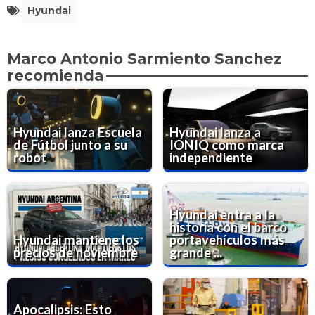
Hyundai
Marco Antonio Sarmiento Sanchez
recomienda
Hyundai lanza Escuela
Hyundai lanza a
de Fútbol junto a su
IONIQ como marca
robot
independiente
Hyundai entra a la
historia con el barco
Hyundai mantiene los
portavehículos más
precios de noviembre
grande ...
Apocalipsis: Esto