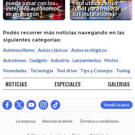
puede pasar con los
Ford utiliza perros
vehículos autónomos
robot para mejorar
en un apagón
sus instalaciones
Podés recorrer más noticias navegando en las
siguientes categorías:
Automovilismo
Autos clásicos
Autos ecológicos
Autoshows
Gadgets
Industria
Lanzamientos
Motos
Novedades
Tecnología
Test drive
Tips y Consejos
Tuning
NOTICIAS
ESPECIALES
GALERIAS
Vendé tu auto
La empresa
Atención al cliente
Términos y condiciones