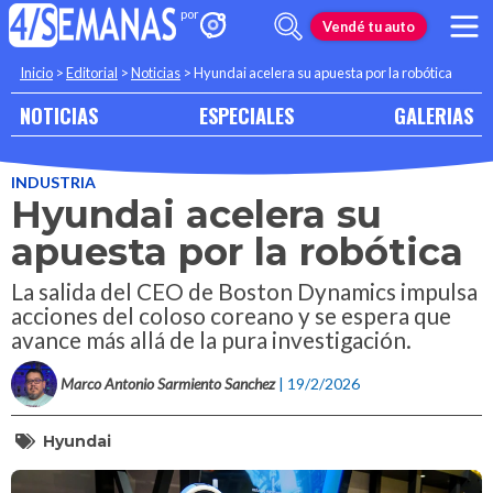
Vendé tu auto
Inicio
>
Editorial
>
Noticias
>
Hyundai acelera su apuesta por la robótica
NOTICIAS
ESPECIALES
GALERIAS
INDUSTRIA
Hyundai acelera su
apuesta por la robótica
La salida del CEO de Boston Dynamics impulsa
acciones del coloso coreano y se espera que
avance más allá de la pura investigación.
Marco Antonio Sarmiento Sanchez
| 19/2/2026
Hyundai