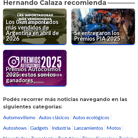
Hernando Calaza recomienda
Los 0km importados
más vendidos de
Argentina en abril de
Se entregaron los
2026
Premios PIA 2025
Premios Autocosmos
2025: estos son los
ganadores
Podés recorrer más noticias navegando en las
siguientes categorías:
Automovilismo
Autos clásicos
Autos ecológicos
Autoshows
Gadgets
Industria
Lanzamientos
Motos