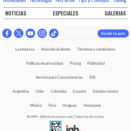
Novedades
Tecnología
Test drive
Tips y Consejos
Tuning
NOTICIAS
ESPECIALES
GALERIAS
Vendé tu auto
La empresa
Atención al cliente
Términos y condiciones
Políticas de privacidad
Pricing
Publicidad
Servicio para Concesionarias
RSS
Argentina
Chile
Colombia
Ecuador
Estados Unidos
México
Perú
Uruguay
Venezuela
© 1999 - 2026 Autocosmos.com | Todos los derechos