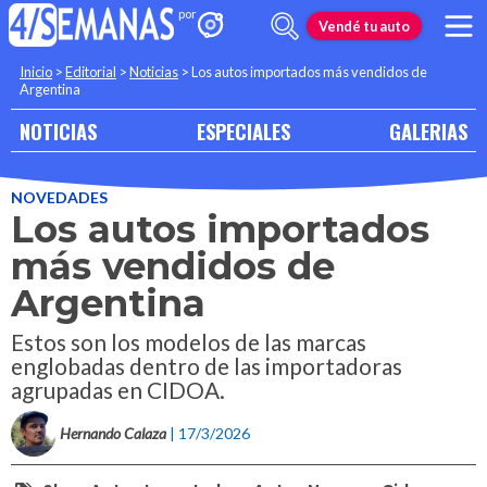
Vendé tu auto
Inicio
>
Editorial
>
Noticias
>
Los autos importados más vendidos de
Argentina
NOTICIAS
ESPECIALES
GALERIAS
NOVEDADES
Los autos importados
más vendidos de
Argentina
Estos son los modelos de las marcas
englobadas dentro de las importadoras
agrupadas en CIDOA.
Hernando Calaza
| 17/3/2026