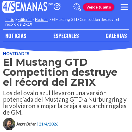
Vendé tu auto
Inicio
>
Editorial
>
Noticias
>
El Mustang GTD Competition destruye el
récord del ZR1X
NOTICIAS
ESPECIALES
GALERIAS
NOVEDADES
El Mustang GTD
Competition destruye
el récord del ZR1X
Los del óvalo azul llevaron una versión
potenciada del Mustang GTD a Nürburgring y
le volvieron a mojar la oreja a sus archirrigales
de GM.
Jorge Beher
| 21/4/2026