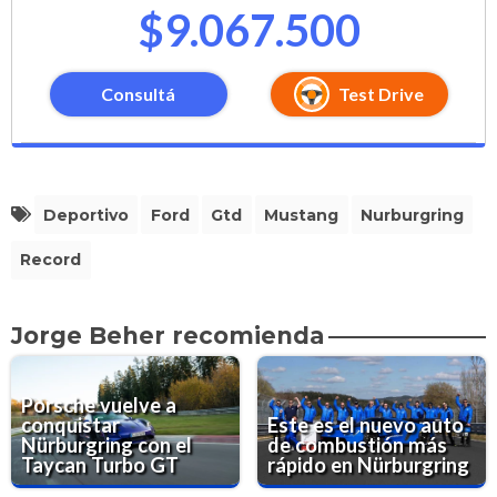
$9.067.500
Consultá
Test Drive
Deportivo
Ford
Gtd
Mustang
Nurburgring
Record
Jorge Beher recomienda
Porsche vuelve a
conquistar
Este es el nuevo auto
Nürburgring con el
de combustión más
Taycan Turbo GT
rápido en Nürburgring