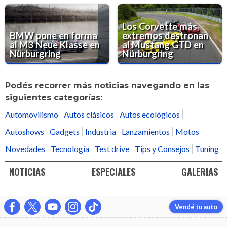
Los Corvette más
BMW pone en forma
extremos destronan
al M3 Neue Klasse en
al Mustang GTD en
Nürburgring
Nürburgring
Podés recorrer más noticias navegando en las
siguientes categorías:
Automovilismo
Autos clásicos
Autos ecológicos
Autoshows
Gadgets
Industria
Lanzamientos
Motos
Novedades
Tecnología
Test drive
Tips y Consejos
Tuning
NOTICIAS
ESPECIALES
GALERIAS
Vendé tu auto