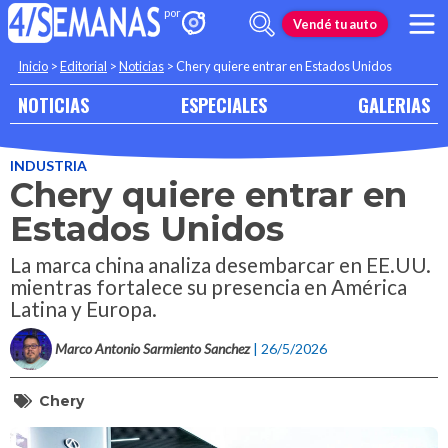
Vendé tu auto
Inicio
>
Editorial
>
Noticias
>
Chery quiere entrar en Estados Unidos
NOTICIAS
ESPECIALES
GALERIAS
INDUSTRIA
Chery quiere entrar en
Estados Unidos
La marca china analiza desembarcar en EE.UU.
mientras fortalece su presencia en América
Latina y Europa.
Marco Antonio Sarmiento Sanchez
| 26/5/2026
Chery