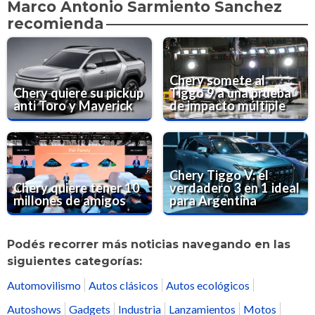
Marco Antonio Sarmiento Sanchez
recomienda
Chery somete al
Chery quiere su pickup
Tiggo 9 a una prueba
anti Toro y Maverick
de impacto múltiple
Chery Tiggo V: el
Chery quiere tener 10
verdadero 3 en 1 ideal
millones de amigos
para Argentina
Podés recorrer más noticias navegando en las
siguientes categorías:
Automovilismo
Autos clásicos
Autos ecológicos
Autoshows
Gadgets
Industria
Lanzamientos
Motos