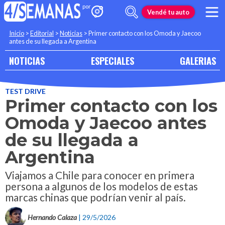
Vendé tu auto
Inicio
>
Editorial
>
Noticias
>
Primer contacto con los Omoda y Jaecoo
antes de su llegada a Argentina
NOTICIAS
ESPECIALES
GALERIAS
TEST DRIVE
Primer contacto con los
Omoda y Jaecoo antes
de su llegada a
Argentina
Viajamos a Chile para conocer en primera
persona a algunos de los modelos de estas
marcas chinas que podrían venir al país.
Hernando Calaza
| 29/5/2026