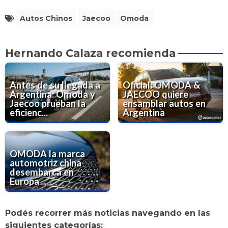
Autos Chinos
Jaecoo
Omoda
Hernando Calaza recomienda
Antes de su llegada a
Oficial: OMODA &
Argentina: Omoda y
JAECOO quiere
Jaecoo prueban la
ensamblar autos en
eficienc...
Argentina
OMODA la marca
automotriz china
desembarca en
Europa
Podés recorrer más noticias navegando en las
siguientes categorías: