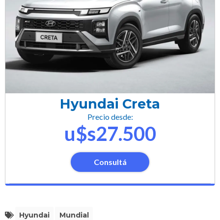
Hyundai Creta
Precio desde:
u$s27.500
Consultá
Hyundai
Mundial