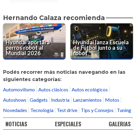
Hernando Calaza recomienda
Hyundai aportará
Hyundai lanza Escuela
perros robot al
de Fútbol junto a su
Mundial 2026
robot
Podés recorrer más noticias navegando en las
siguientes categorías:
Automovilismo
Autos clásicos
Autos ecológicos
Autoshows
Gadgets
Industria
Lanzamientos
Motos
Novedades
Tecnología
Test drive
Tips y Consejos
Tuning
NOTICIAS
ESPECIALES
GALERIAS