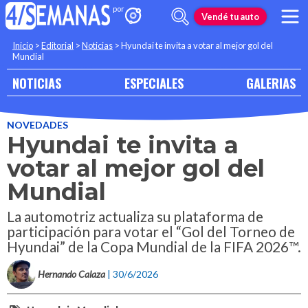
Vendé tu auto
Inicio
>
Editorial
>
Noticias
>
Hyundai te invita a votar al mejor gol del
Mundial
NOTICIAS
ESPECIALES
GALERIAS
NOVEDADES
Hyundai te invita a
votar al mejor gol del
Mundial
La automotriz actualiza su plataforma de
participación para votar el “Gol del Torneo de
Hyundai” de la Copa Mundial de la FIFA 2026™.
Hernando Calaza
| 30/6/2026