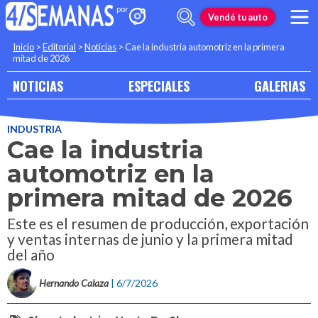
Vendé tu auto
Inicio
>
Editorial
>
Noticias
>
Cae la industria automotriz en la primera
mitad de 2026
NOTICIAS
ESPECIALES
GALERIAS
INDUSTRIA
Cae la industria
automotriz en la
primera mitad de 2026
Este es el resumen de producción, exportación
y ventas internas de junio y la primera mitad
del año
Hernando Calaza
| 6/7/2026