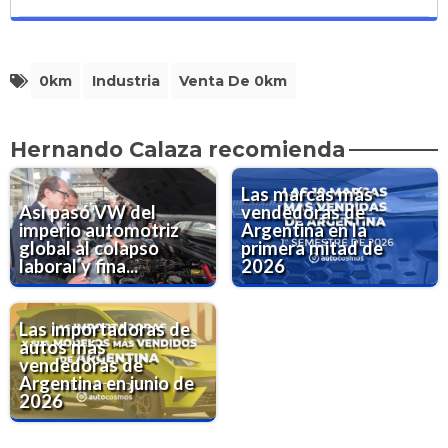
0km
Industria
Venta De 0km
Hernando Calaza recomienda
Las marcas más
Así pasó VW del
vendedoras de
imperio automotriz
Argentina en la
global al colapso
primera mitad de
laboral y fina...
2026
Las importadoras de
autos más
vendedoras de
Argentina en junio de
2026