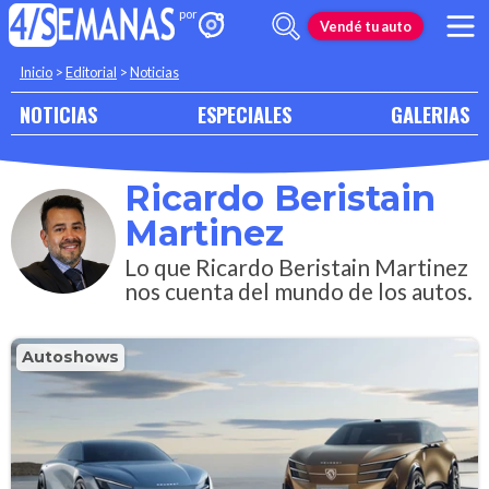
Vendé tu auto
Inicio
>
Editorial
>
Noticias
NOTICIAS
ESPECIALES
GALERIAS
Ricardo Beristain
Martinez
Lo que Ricardo Beristain Martinez
nos cuenta del mundo de los autos.
Autoshows