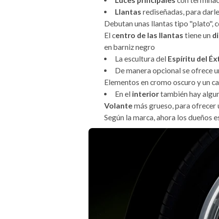
Llantas
rediseñadas, para darle
Debutan unas llantas tipo "plato",
El c
entro de las llantas
tiene un
d
en barniz negro
La escultura del
Espíritu del Éx
De manera opcional se ofrece 
Elementos en cromo oscuro y un c
En el
interior
también hay algu
Volante
más grueso, para ofrecer
Según la marca, ahora los dueños es