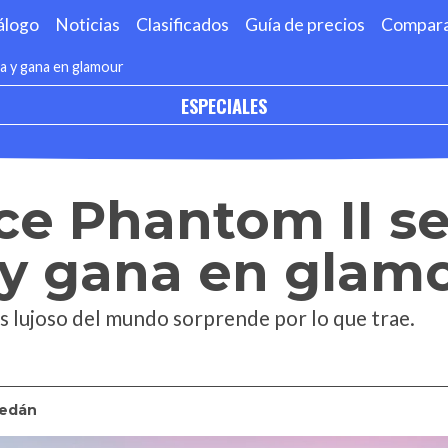
álogo
Noticias
Clasificados
Guía de precios
Compar
za y gana en glamour
ESPECIALES
ce Phantom II s
 y gana en glam
 lujoso del mundo sorprende por lo que trae.
edán