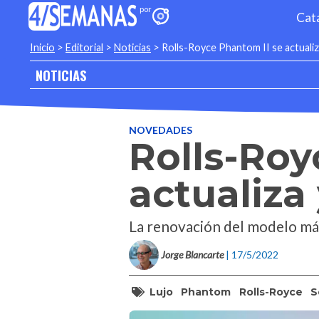
Cat
Inicio
>
Editorial
>
Noticias
>
Rolls-Royce Phantom II se actuali
NOTICIAS
NOVEDADES
Rolls-Roy
actualiza
La renovación del modelo más
Jorge Blancarte
| 17/5/2022
Lujo
Phantom
Rolls-Royce
S