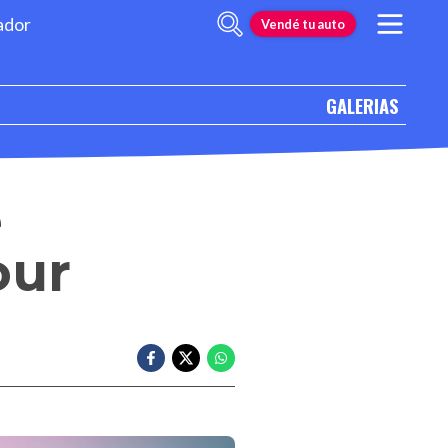
ador
Vendé tu auto
GALERIAS
e
our