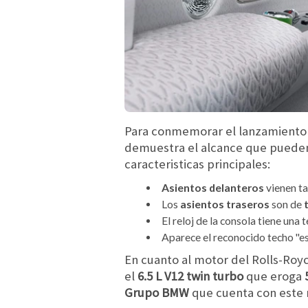
Para conmemorar el lanzamiento d
demuestra el alcance que pueden 
caracteristicas principales:
Asientos delanteros
vienen ta
Los
asientos traseros
son de
t
El reloj de la consola tiene una
Aparece el reconocido techo "es
En cuanto al motor del Rolls-Roy
el
6.5 L V12 twin turbo
que eroga
5
Grupo BMW
que cuenta con este 