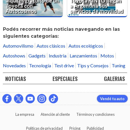
alquiler gratuito de un
Toyota KINTO llegan
Toyota con
a Argentina sus
Autocosmos
servicios de movilidad
Podés recorrer más noticias navegando en las
siguientes categorías:
Automovilismo
Autos clásicos
Autos ecológicos
Autoshows
Gadgets
Industria
Lanzamientos
Motos
Novedades
Tecnología
Test drive
Tips y Consejos
Tuning
NOTICIAS
ESPECIALES
GALERIAS
Vendé tu auto
La empresa
Atención al cliente
Términos y condiciones
Políticas de privacidad
Pricing
Publicidad