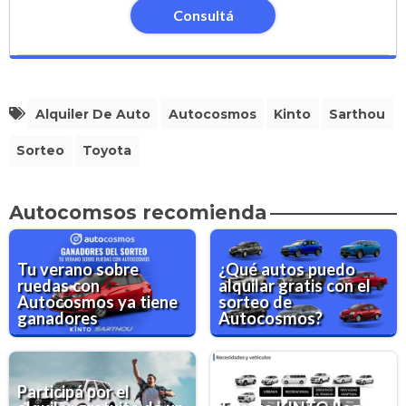
Consultá
Alquiler De Auto
Autocosmos
Kinto
Sarthou
Sorteo
Toyota
Autocomsos recomienda
Tu verano sobre
¿Qué autos puedo
ruedas con
alquilar gratis con el
Autocosmos ya tiene
sorteo de
ganadores
Autocosmos?
Participá por el