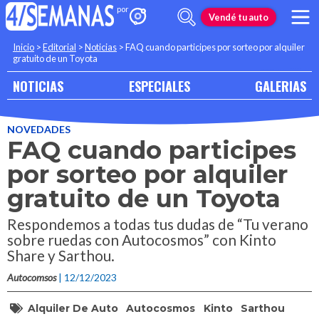
Vendé tu auto
Inicio
>
Editorial
>
Noticias
>
FAQ cuando participes por sorteo por alquiler
gratuito de un Toyota
NOTICIAS
ESPECIALES
GALERIAS
NOVEDADES
FAQ cuando participes
por sorteo por alquiler
gratuito de un Toyota
Respondemos a todas tus dudas de “Tu verano
sobre ruedas con Autocosmos” con Kinto
Share y Sarthou.
Autocomsos
| 12/12/2023
Alquiler De Auto
Autocosmos
Kinto
Sarthou