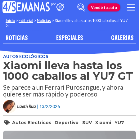
Vendé tu auto
Inicio
>
Editorial
>
Noticias
>
Xiaomi lleva hasta los 1000 caballos al YU7
GT
NOTICIAS
ESPECIALES
GALERIAS
AUTOS ECOLÓGICOS
Xiaomi lleva hasta los
1000 caballos al YU7 GT
Se parece a un Ferrari Purosangue, y ahora
quiere ser más rápido y poderoso
Lizeth Ruiz
| 13/2/2026
Autos Electricos
Deportivo
SUV
Xiaomi
YU7