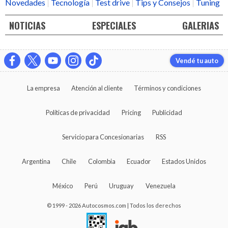
Novedades
Tecnología
Test drive
Tips y Consejos
Tuning
NOTICIAS
ESPECIALES
GALERIAS
Vendé tu auto
La empresa
Atención al cliente
Términos y condiciones
Políticas de privacidad
Pricing
Publicidad
Servicio para Concesionarias
RSS
Argentina
Chile
Colombia
Ecuador
Estados Unidos
México
Perú
Uruguay
Venezuela
© 1999 - 2026 Autocosmos.com | Todos los derechos