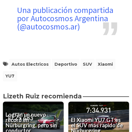
Una publicación compartida
por Autocosmos Argentina
(@autocosmos.ar)
Autos Electricos
Deportivo
SUV
Xiaomi
YU7
Lizeth Ruiz recomienda
Logran un nuevo
récord en
El Xiaomi YU7 GT es
Nürburgring, pero sin
el SUV más rapido de
conductor
Nürburgring