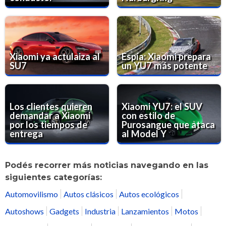
Xiaomi ya actulaiza al
Espía: Xiaomi prepara
SU7
un YU7 más potente
Los clientes quieren
Xiaomi YU7: el SUV
demandar a Xiaomi
con estilo de
por los tiempos de
Purosangue que ataca
entrega
al Model Y
Podés recorrer más noticias navegando en las
siguientes categorías:
Automovilismo
Autos clásicos
Autos ecológicos
Autoshows
Gadgets
Industria
Lanzamientos
Motos