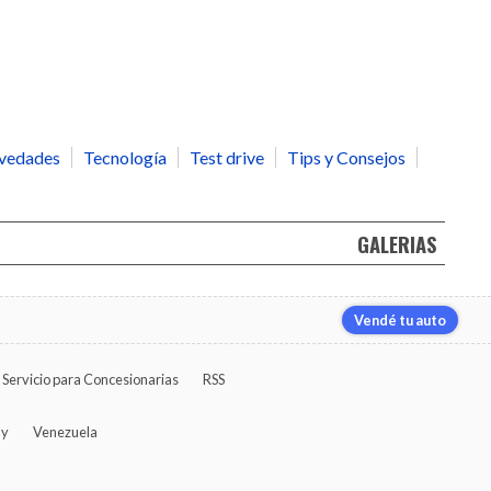
vedades
Tecnología
Test drive
Tips y Consejos
GALERIAS
Vendé tu auto
Servicio para Concesionarias
RSS
ay
Venezuela