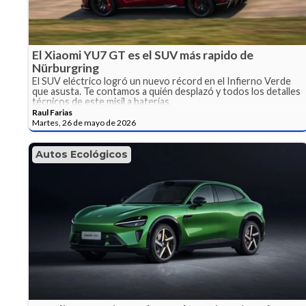
El Xiaomi YU7 GT es el SUV más rapido de
Nürburgring
El SUV eléctrico logró un nuevo récord en el Infierno Verde
que asusta. Te contamos a quién desplazó y todos los detalles
técnicos de este misil a baterías.
Raul Farias
Martes, 26 de mayo de 2026
Autos Ecológicos