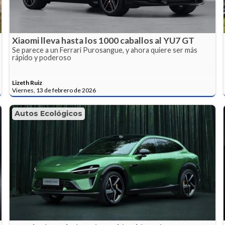
Xiaomi lleva hasta los 1000 caballos al YU7 GT
Se parece a un Ferrari Purosangue, y ahora quiere ser más
rápido y poderoso
Lizeth Ruiz
Viernes, 13 de febrero de 2026
Autos Ecológicos