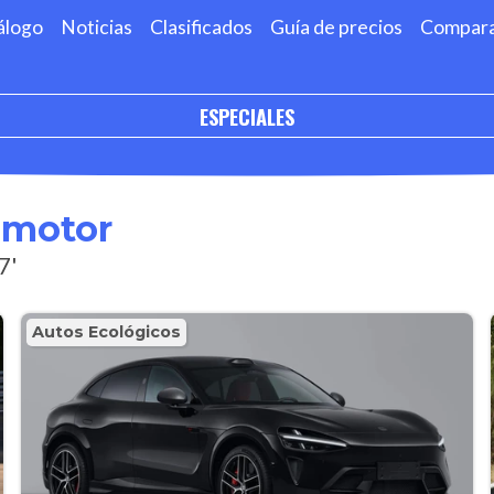
álogo
Noticias
Clasificados
Guía de precios
Compar
ESPECIALES
omotor
7'
Autos Ecológicos