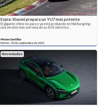
Espía: Xiaomi prepara un YU7 más potente
El gigante chino no para y ya está probando en Nürburgring
una versión más extrema de su SUV eléctrico.
Miriam Santillán
Martes, 30 de septiembre de 2025
Novedades