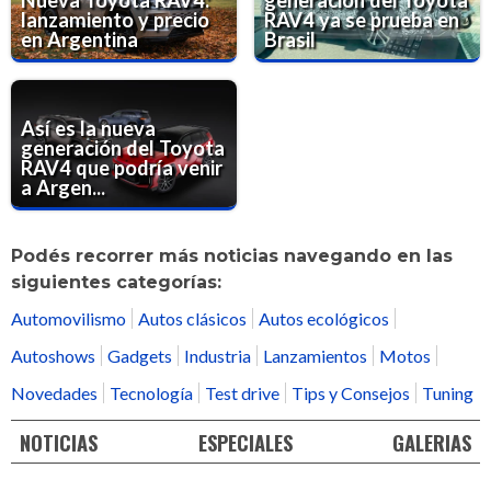
lanzamiento y precio
RAV4 ya se prueba en
en Argentina
Brasil
Así es la nueva
generación del Toyota
RAV4 que podría venir
a Argen...
Podés recorrer más noticias navegando en las
siguientes categorías:
Automovilismo
Autos clásicos
Autos ecológicos
Autoshows
Gadgets
Industria
Lanzamientos
Motos
Novedades
Tecnología
Test drive
Tips y Consejos
Tuning
NOTICIAS
ESPECIALES
GALERIAS