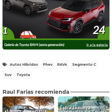
24
1
Galería de Toyota RAV4 (sexta generación)
Ir a la galería
Autos Hibridos
Phev
RAV4
Segmento C
Suv
Toyota
Raul Farias recomienda
Espía: la nueva
Nueva Toyota RAV4:
generación del Toyota