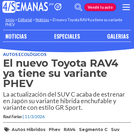
Vendé tu auto
Inicio
>
Editorial
>
Noticias
>
El nuevo Toyota RAV4 ya tiene su variante
PHEV
NOTICIAS
ESPECIALES
GALERIAS
AUTOS ECOLÓGICOS
El nuevo Toyota RAV4
ya tiene su variante
PHEV
La actualización del SUV C acaba de estrenar
en Japón su variante hibrida enchufable y
variante con estilo GR Sport.
Raul Farias
| 11/3/2026
Autos Hibridos
Phev
RAV4
Segmento C
Suv