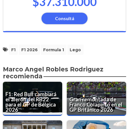
$37.310.000
Consultá
F1
F1 2026
Formula 1
Lego
Marco Angel Robles Rodriguez
recomienda
F1: Red Bull cambiará
el alerón del RB22
Gran remontada de
para el GP de Bélgica
Franco Colapinto en el
2026
GP Británico 2026