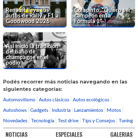
Renault lleva sus
Colapinto: “Quiero ser
autos de Rally y F1 a
campeón en la
Goodwood 2026
Fórmula 1”
Así inició la tradición
del baño de
champagne en el
podio
Podés recorrer más noticias navegando en las
siguientes categorías:
Automovilismo
Autos clásicos
Autos ecológicos
Autoshows
Gadgets
Industria
Lanzamientos
Motos
Novedades
Tecnología
Test drive
Tips y Consejos
Tuning
NOTICIAS
ESPECIALES
GALERIAS