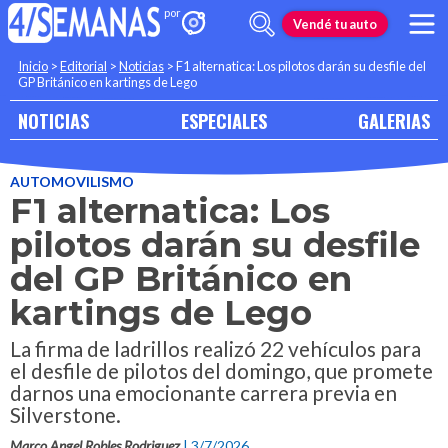
Vendé tu auto
Inicio
>
Editorial
>
Noticias
>
F1 alternatica: Los pilotos darán su desfile del
GP Británico en kartings de Lego
NOTICIAS
ESPECIALES
GALERIAS
AUTOMOVILISMO
F1 alternatica: Los
pilotos darán su desfile
del GP Británico en
kartings de Lego
La firma de ladrillos realizó 22 vehículos para
el desfile de pilotos del domingo, que promete
darnos una emocionante carrera previa en
Silverstone.
Marco Angel Robles Rodriguez
| 3/7/2026