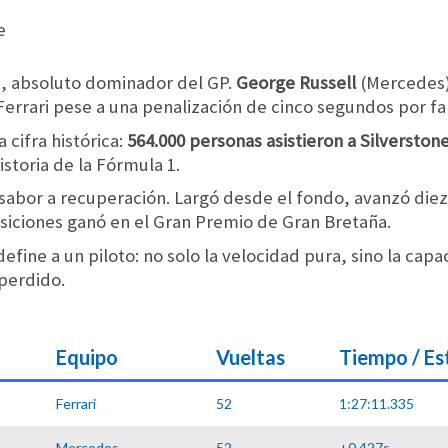
c, absoluto dominador del GP.
George Russell
(Mercedes)
errari pese a una penalización de cinco segundos por fal
 cifra histórica:
564.000 personas asistieron a Silverston
istoria de la Fórmula 1.
 sabor a recuperación. Largó desde el fondo, avanzó die
osiciones ganó en el Gran Premio de Gran Bretaña.
fine a un piloto: no solo la velocidad pura, sino la cap
perdido.
Equipo
Vueltas
Tiempo / E
Ferrari
52
1:27:11.335
Mercedes
52
+0.427s