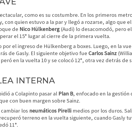
AVE
ectacular, como es su costumbre. En los primeros metros
y, con quien estuvo a la par y llegó a rozarse, algo que 
toque de
Nico Hülkenberg
(Audi) lo desacomodó, pero el
erar el 15° lugar al cierre de la primera vuelta.
to por el ingreso de Hülkenberg a boxes. Luego, en la vue
rás de Gasly. El siguiente objetivo fue
Carlos Sainz
(Willi
uperó en la vuelta 10 y se colocó 12°, otra vez detrás d
LEA INTERNA
 pidió a Colapinto pasar al
Plan B
, enfocado en la gestión
nque con buen margen sobre Sainz.
a cambiar los
neumáticos Pirelli
medios por los duros. Sal
recuperó terreno en la vuelta siguiente, cuando Gasly t
edó 11°.