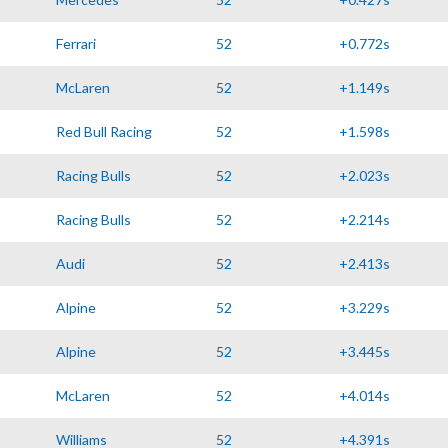
Ferrari
52
+0.772s
McLaren
52
+1.149s
Red Bull Racing
52
+1.598s
Racing Bulls
52
+2.023s
Racing Bulls
52
+2.214s
Audi
52
+2.413s
Alpine
52
+3.229s
Alpine
52
+3.445s
McLaren
52
+4.014s
Williams
52
+4.391s