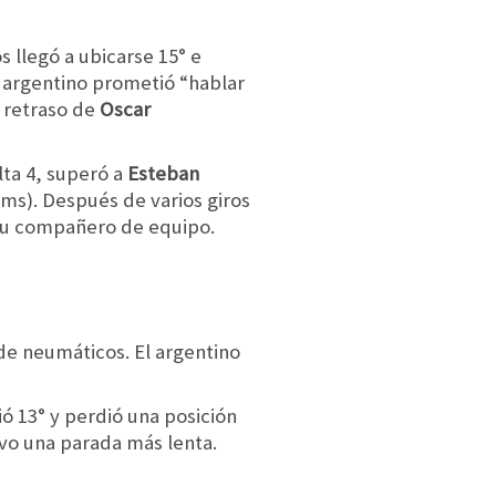
 llegó a ubicarse 15° e
el argentino prometió “hablar
 retraso de
Oscar
lta 4, superó a
Esteban
ams). Después de varios giros
e su compañero de equipo.
 de neumáticos. El argentino
ió 13° y perdió una posición
uvo una parada más lenta.