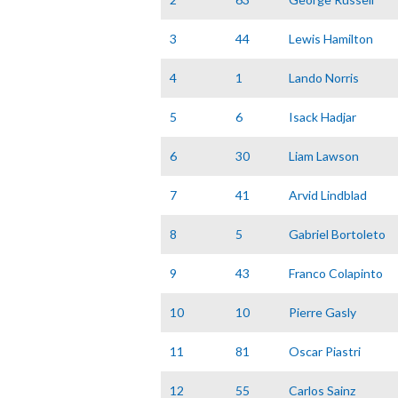
3
44
Lewis Hamilton
4
1
Lando Norris
5
6
Isack Hadjar
6
30
Liam Lawson
7
41
Arvid Lindblad
8
5
Gabriel Bortoleto
9
43
Franco Colapinto
10
10
Pierre Gasly
11
81
Oscar Piastri
12
55
Carlos Sainz