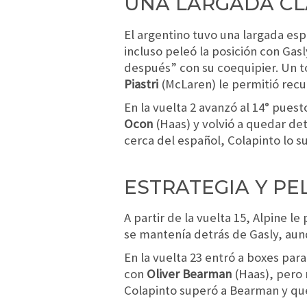
UNA LARGADA CL
El argentino tuvo una largada esp
incluso peleó la posición con Gasl
después” con su coequipier. Un 
Piastri
(McLaren) le permitió recup
En la vuelta 2 avanzó al 14° pues
Ocon
(Haas) y volvió a quedar det
cerca del español, Colapinto lo s
ESTRATEGIA Y PE
A partir de la vuelta 15, Alpine le
se mantenía detrás de Gasly, au
En la vuelta 23 entró a boxes par
con
Oliver Bearman
(Haas), pero 
Colapinto superó a Bearman y qu