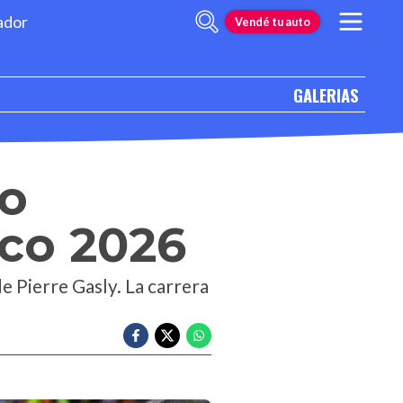
ador
Vendé tu auto
GALERIAS
o
ico 2026
de Pierre Gasly. La carrera