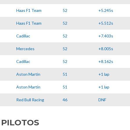
Haas F1 Team
52
+5.245s
Haas F1 Team
52
+5.512s
Cadillac
52
+7.403s
Mercedes
52
+8.005s
Cadillac
52
+8.162s
Aston Martin
51
+1 lap
Aston Martin
51
+1 lap
Red Bull Racing
46
DNF
 PILOTOS