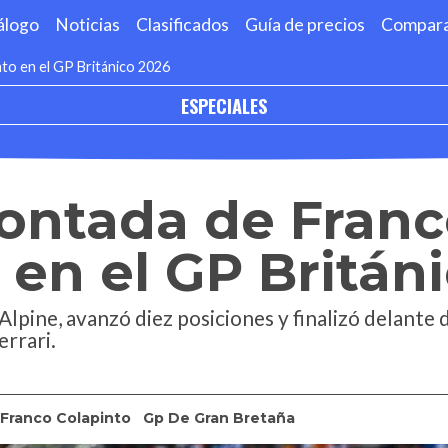
álogo
Noticias
Clasificados
Guía de precios
Compar
to en el GP Británico 2026
ESPECIALES
ontada de Franc
 en el GP Britán
Alpine, avanzó diez posiciones y finalizó delante 
errari.
Franco Colapinto
Gp De Gran Bretaña