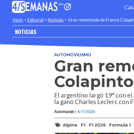
Cat
Inicio
>
Editorial
>
Noticias
>
Gran remontada de Franco Colapin
NOTICIAS
AUTOMOVILISMO
Gran rem
Colapinto
El argentino largó 19° con el 
la ganó Charles Leclerc con F
Automundo
| 6/7/2026
Alpine
F1
F1 2026
Formula 1