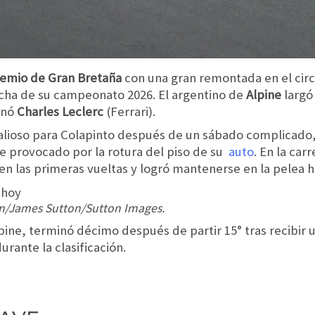
emio de Gran Bretaña
con una gran remontada en el cir
cha de su campeonato 2026. El argentino de
Alpine
larg
anó
Charles Leclerc
(Ferrari).
valioso para Colapinto después de un sábado complicado
e provocado por la rotura del piso de su
auto
. En la ca
n las primeras vueltas y logró mantenerse en la pelea has
m/James Sutton/Sutton Images.
ine, terminó décimo después de partir 15° tras recibir 
urante la clasificación.