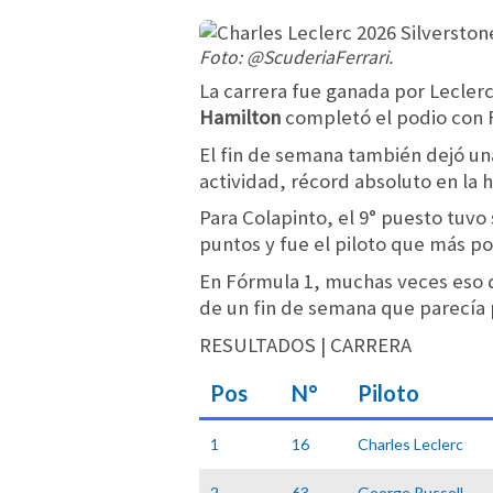
Foto: @ScuderiaFerrari.
La carrera fue ganada por Lecler
Hamilton
completó el podio con F
El fin de semana también dejó una
actividad, récord absoluto en la h
Para Colapinto, el 9° puesto tuvo
puntos y fue el piloto que más p
En Fórmula 1, muchas veces eso de
de un fin de semana que parecía 
RESULTADOS | CARRERA
Pos
N°
Piloto
1
16
Charles Leclerc
2
63
George Russell