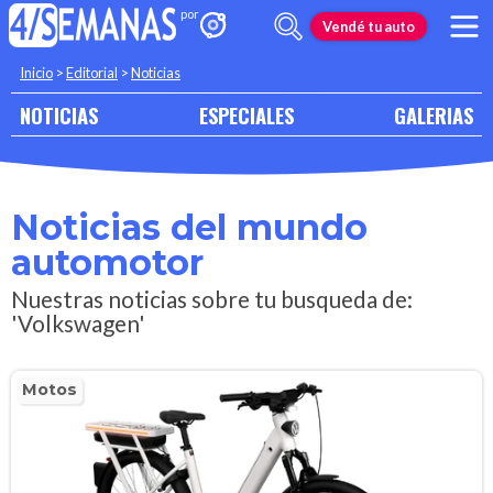
Vendé tu auto
Inicio
>
Editorial
>
Noticias
NOTICIAS
ESPECIALES
GALERIAS
Noticias del mundo
automotor
Nuestras noticias sobre tu busqueda de:
'Volkswagen'
Motos