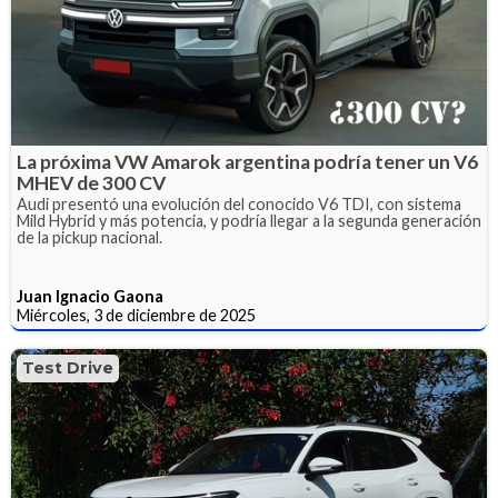
La próxima VW Amarok argentina podría tener un V6
MHEV de 300 CV
Audi presentó una evolución del conocido V6 TDI, con sistema
Mild Hybrid y más potencia, y podría llegar a la segunda generación
de la pickup nacional.
Juan Ignacio Gaona
Miércoles, 3 de diciembre de 2025
Test Drive