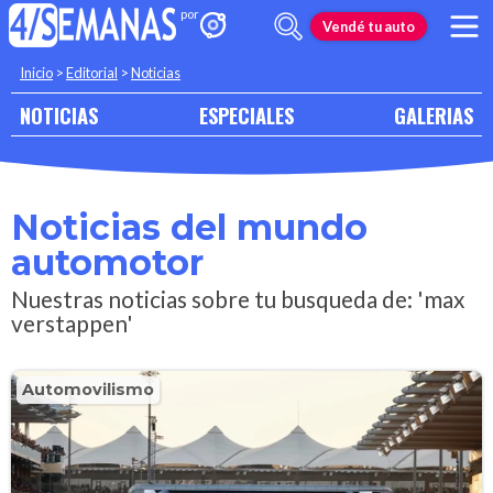
Vendé tu auto
Inicio
>
Editorial
>
Noticias
NOTICIAS
ESPECIALES
GALERIAS
Noticias del mundo
automotor
Nuestras noticias sobre tu busqueda de: 'max
verstappen'
Automovilismo