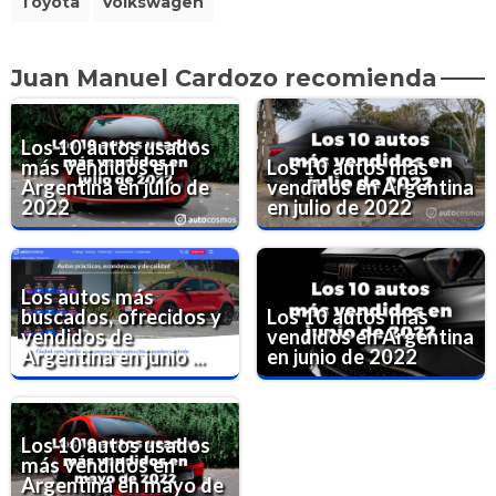
Toyota
Volkswagen
Juan Manuel Cardozo recomienda
Los 10 autos usados
más vendidos en
Los 10 autos más
Argentina en julio de
vendidos en Argentina
2022
en julio de 2022
Los autos más
buscados, ofrecidos y
Los 10 autos más
vendidos de
vendidos en Argentina
Argentina en junio ...
en junio de 2022
Los 10 autos usados
más vendidos en
Argentina en mayo de