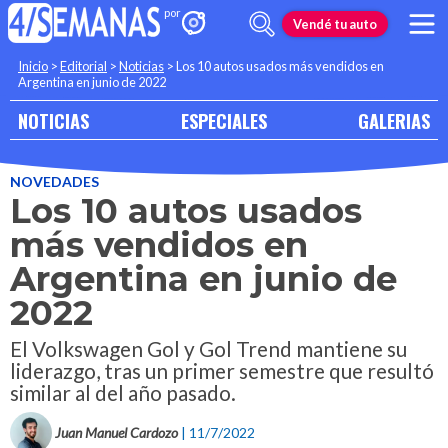
Vendé tu auto
Inicio
>
Editorial
>
Noticias
>
Los 10 autos usados más vendidos en
Argentina en junio de 2022
NOTICIAS
ESPECIALES
GALERIAS
NOVEDADES
Los 10 autos usados
más vendidos en
Argentina en junio de
2022
El Volkswagen Gol y Gol Trend mantiene su
liderazgo, tras un primer semestre que resultó
similar al del año pasado.
Juan Manuel Cardozo
| 11/7/2022