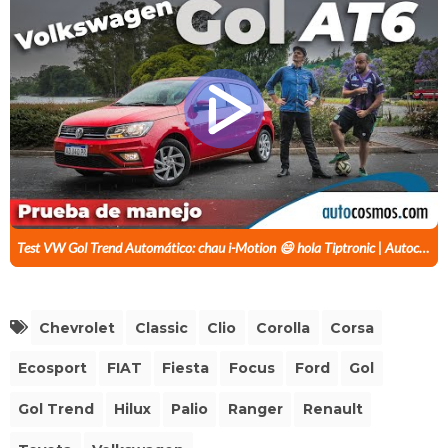
Test VW Gol Trend Automático: chau i-Motion 😄 hola Tiptronic | Autocosmos
Chevrolet
Classic
Clio
Corolla
Corsa
Ecosport
FIAT
Fiesta
Focus
Ford
Gol
Gol Trend
Hilux
Palio
Ranger
Renault