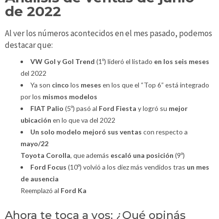
de 2022
Al ver los números acontecidos en el mes pasado, podemos
destacar que:
VW Gol y Gol Trend
(1º) lideró el listado
en los seis meses
del 2022
Ya son
cinco
los
meses
en los que el “Top 6” está integrado
por los
mismos modelos
FIAT Palio
(5º) pasó al
Ford Fiesta
y logró su
mejor
ubicación
en lo que va del 2022
Un solo modelo
mejoró sus ventas
con respecto a
mayo/22
Toyota Corolla
, que además
escaló una posición
(9º)
Ford Focus
(10º) volvió a los diez más vendidos tras
un mes
de ausencia
Reemplazó al
Ford Ka
Ahora te toca a vos: ¿Qué opinás