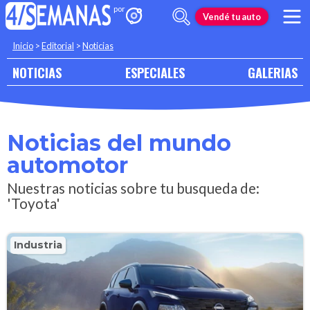
Vendé tu auto
Inicio
>
Editorial
>
Noticias
NOTICIAS
ESPECIALES
GALERIAS
Noticias del mundo
automotor
Nuestras noticias sobre tu busqueda de:
'Toyota'
Industria