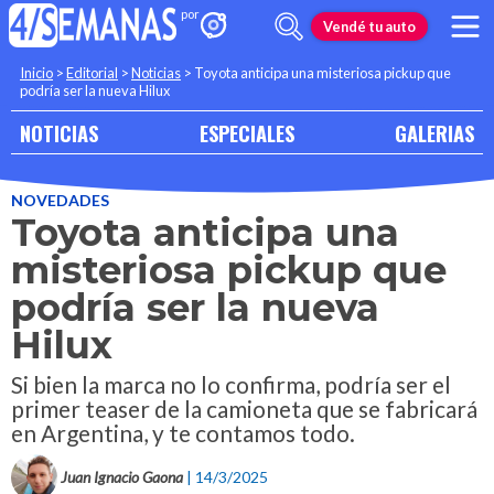
Vendé tu auto
Inicio
>
Editorial
>
Noticias
>
Toyota anticipa una misteriosa pickup que
podría ser la nueva Hilux
NOTICIAS
ESPECIALES
GALERIAS
NOVEDADES
Toyota anticipa una
misteriosa pickup que
podría ser la nueva
Hilux
Si bien la marca no lo confirma, podría ser el
primer teaser de la camioneta que se fabricará
en Argentina, y te contamos todo.
Juan Ignacio Gaona
| 14/3/2025