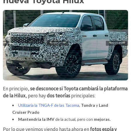
nueva Toyota Hilux
En principio,
se desconoce si Toyota cambiará la plataforma
de la Hilux
, pero hay
dos teorías
principales:
Utilizaría la TNGA-F de las Tacoma
,
Tundra
y
Land
Cruiser
Prado
Mantendría la IMV
de la actual, pero con
mejoras.
Por lo que venimos viendo hasta ahora en
fotos espía y