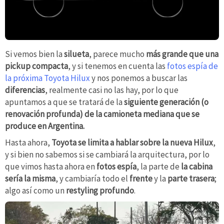
Si vemos bien la
silueta
, parece mucho
más grande que una
pickup compacta
, y si tenemos en cuenta las
fotos espía de
la próxima Toyota Hilux
y nos ponemos a buscar las
diferencias
, realmente casi no las hay, por lo que
apuntamos a que se tratará de la
siguiente generación (o
renovación profunda) de la camioneta mediana que se
produce en Argentina.
Hasta ahora,
Toyota se limita a hablar sobre la nueva Hilux
,
y si bien no sabemos si se cambiará la arquitectura, por lo
que vimos hasta ahora en
fotos
espía
, la parte de
la cabina
sería la misma
, y cambiaría todo el
frente
y la
parte trasera
;
algo así como un
restyling profundo
.