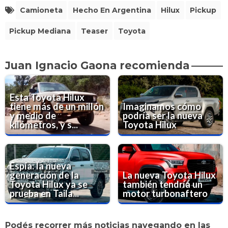
Camioneta
Hecho En Argentina
Hilux
Pickup
Pickup Mediana
Teaser
Toyota
Juan Ignacio Gaona recomienda
Esta Toyota Hilux
tiene más de un millón
Imaginamos cómo
y medio de
podría ser la nueva
kilómetros, y s...
Toyota Hilux
Espía: la nueva
generación de la
La nueva Toyota Hilux
Toyota Hilux ya se
también tendría un
prueba en Taila...
motor turbonaftero
Podés recorrer más noticias navegando en las