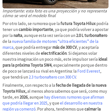
Importante: esta foto es una proyección y no representa
cómo se verá el modelo final
Por otro lado, se rumorea que la
futura Toyota Hilux
podría
tener un
cambio importante
, ya que podría volver a apostar
por la
nafta
, aunque esta vez sería con un
2.0 L turbonaftero
de la
nueva familia de motores “ultra eficientes” de la
marca
, que podría entregar
más de 300 CV
, y aceptaría
diferentes niveles de
electrificación
. Si dejamos volar
nuestra imaginación un poco más, este impulsor sería
ideal
para la próxima Toyota SW4
, especialmente porque dentro
de poco se lanzará su rival en Argentina: la
Ford Everest
,
que tendrá un
2.3 turbonaftero con 300 CV
.
Finalmente, con respecto a la
fecha de llegada de la nueva
Toyota Hilux,
al menos ahora sabemos que será, como muy
tarde, en
2026
, aunque
hay diversos rumores que afirman
que podría llegar en 2025
, y que
el desarrollo en nuestra
región ya comenzó
. Por ahora, tendremos que
calmar la