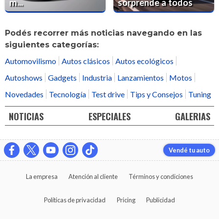
m...
sorprende a todos
Podés recorrer más noticias navegando en las
siguientes categorías:
Automovilismo
Autos clásicos
Autos ecológicos
Autoshows
Gadgets
Industria
Lanzamientos
Motos
Novedades
Tecnología
Test drive
Tips y Consejos
Tuning
NOTICIAS
ESPECIALES
GALERIAS
Vendé tu auto
La empresa
Atención al cliente
Términos y condiciones
Políticas de privacidad
Pricing
Publicidad