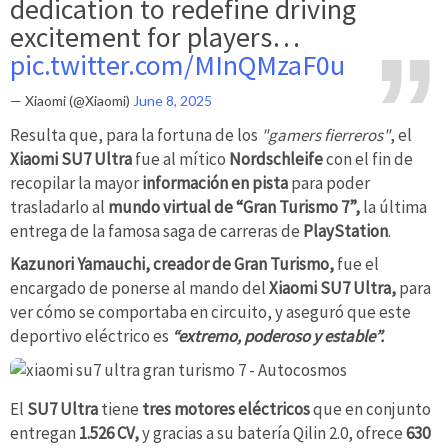
dedication to redefine driving
excitement for players…
pic.twitter.com/MInQMzaF0u
— Xiaomi (@Xiaomi)
June 8, 2025
Resulta que, para la fortuna de los
"gamers fierreros"
, el
Xiaomi SU7 Ultra
fue al mítico
Nordschleife
con el fin de
recopilar la mayor
información en pista
para poder
trasladarlo al
mundo virtual de “Gran Turismo 7”,
la última
entrega de la famosa saga de carreras de
PlayStation
.
Kazunori
Yamauchi, creador de Gran Turismo,
fue el
encargado de ponerse al mando del
Xiaomi SU7 Ultra,
para
ver cómo se comportaba en circuito, y aseguró que este
deportivo eléctrico es
“extremo, poderoso y estable”.
El
SU7 Ultra
tiene
tres motores eléctricos
que en conjunto
entregan
1.526 CV,
y gracias a su batería Qilin 2.0, ofrece
630