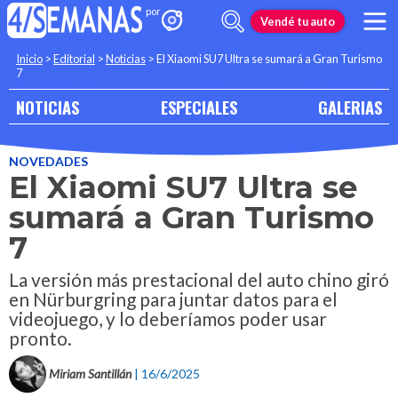
Vendé tu auto
Inicio
>
Editorial
>
Noticias
>
El Xiaomi SU7 Ultra se sumará a Gran Turismo
7
NOTICIAS
ESPECIALES
GALERIAS
NOVEDADES
El Xiaomi SU7 Ultra se
sumará a Gran Turismo
7
La versión más prestacional del auto chino giró
en Nürburgring para juntar datos para el
videojuego, y lo deberíamos poder usar
pronto.
Miriam Santillán
| 16/6/2025