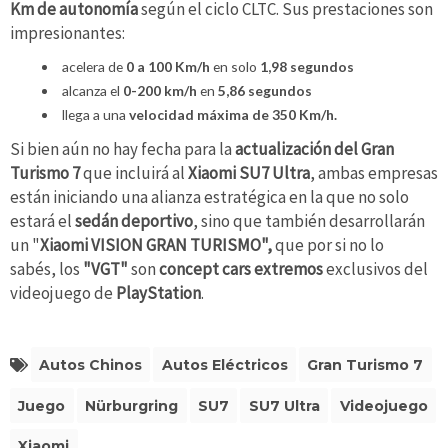
Km de autonomía
según el ciclo CLTC. Sus prestaciones son
impresionantes:
acelera de
0 a 100 Km/h
en solo
1,98 segundos
alcanza el
0-200 km/h
en
5,86 segundos
llega a una
velocidad máxima de 350 Km/h.
Si bien aún no hay fecha para la
actualización del Gran
Turismo 7
que incluirá al
Xiaomi SU7 Ultra
, ambas empresas
están iniciando una alianza estratégica en la que no solo
estará el
sedán deportivo
, sino que también desarrollarán
un "
Xiaomi VISION GRAN TURISMO",
que por si no lo
sabés, los
"VGT"
son
concept
cars extremos
exclusivos del
videojuego de
PlayStation
.
Autos Chinos
Autos Eléctricos
Gran Turismo 7
Juego
Nürburgring
SU7
SU7 Ultra
Videojuego
Xiaomi