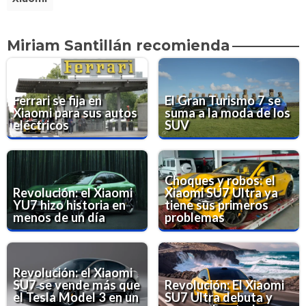
Miriam Santillán recomienda
Ferrari se fija en
El Gran Turismo 7 se
Xiaomi para sus autos
suma a la moda de los
eléctricos
SUV
Choques y robos: el
Revolución: el Xiaomi
Xiaomi SU7 Ultra ya
YU7 hizo historia en
tiene sus primeros
menos de un día
problemas
Revolución: el Xiaomi
SU7 se vende más que
Revolución: El Xiaomi
el Tesla Model 3 en un
SU7 Ultra debuta y