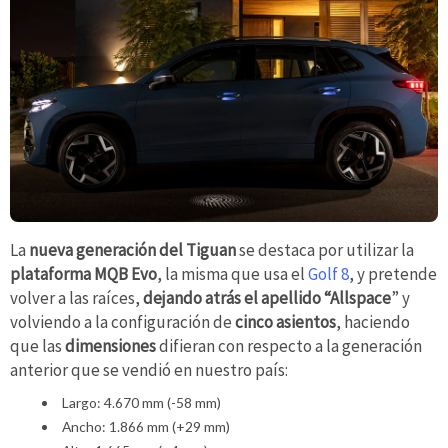
La
nueva generación del Tiguan
se destaca por utilizar la
plataforma MQB Evo
, la misma que usa el
Golf 8
, y pretende
volver a las raíces,
dejando atrás el apellido “Allspace
” y
volviendo a la configuración de
cinco asientos
, haciendo
que las
dimensiones
difieran con respecto a la generación
anterior que se vendió en nuestro país:
Largo: 4.670 mm (-58 mm)
Ancho: 1.866 mm (+29 mm)