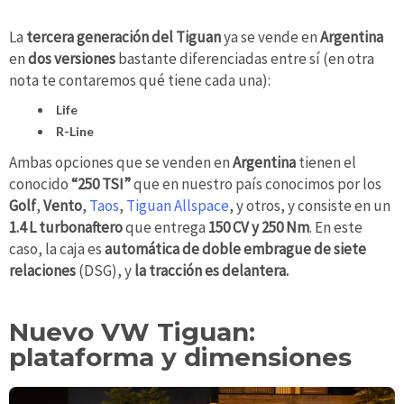
La
tercera generación del Tiguan
ya se vende en
Argentina
en
dos versiones
bastante diferenciadas entre sí (en otra
nota te contaremos qué tiene cada una):
Life
R-Line
Ambas opciones que se venden en
Argentina
tienen el
conocido
“250 TSI”
que en nuestro país conocimos por los
Golf
,
Vento
,
Taos
,
Tiguan Allspace
, y otros, y consiste en un
1.4 L turbonaftero
que entrega
150 CV y 250 Nm
. En este
caso, la caja es
automática de doble embrague de siete
relaciones
(DSG), y
la tracción es delantera.
Nuevo VW Tiguan:
plataforma y dimensiones