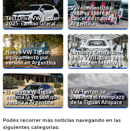
VW concientizó a
mujeres sobre el
Test Drive VW Tiguan
cáncer de mama en
2025: cambio lateral
Argentina
Nuevo VW Tiguan:
La nueva generación
equipamiento por
de la VW Tiguan ya se
versión en Argentina
produce en México
El nuevo VW Tiguan
VW Tayron: se
estrena la versión que
presenta el reemplazo
vendría a Argentina
de la Tiguan Allspace
Podés recorrer más noticias navegando en las
siguientes categorías: