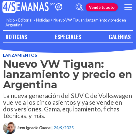
Vendé tu auto
Inicio
>
Editorial
>
Noticias
>
Nuevo VW Tiguan: lanzamiento y precio en
Argentina
NOTICIAS
ESPECIALES
GALERIAS
LANZAMIENTOS
Nuevo VW Tiguan:
lanzamiento y precio en
Argentina
La nueva generación del SUV C de Volkswagen
vuelve a los cinco asientos y ya se vende en
dos versiones. Gama, equipamiento, fichas
técnicas, y más.
Juan Ignacio Gaona
| 24/9/2025