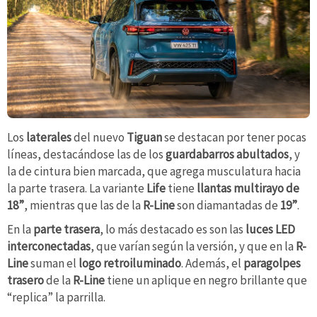
Los
laterales
del nuevo
Tiguan
se destacan por tener pocas
líneas, destacándose las de los
guardabarros abultados
, y
la de cintura bien marcada, que agrega musculatura hacia
la parte trasera. La variante
Life
tiene
llantas multirayo de
18”
, mientras que las de la
R-Line
son diamantadas de
19”
.
En la
parte trasera
, lo más destacado es son las
luces LED
interconectadas
, que varían según la versión, y que en la
R-
Line
suman el
logo retroiluminado
. Además, el
paragolpes
trasero
de la
R-Line
tiene un aplique en negro brillante que
“replica” la parrilla.