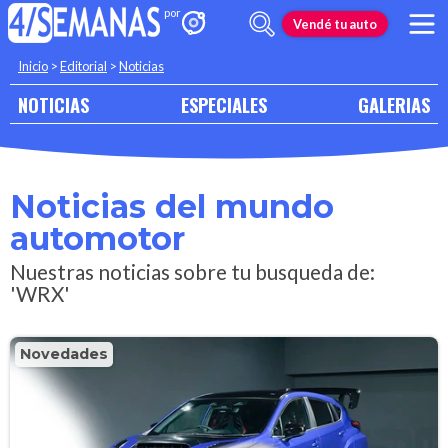
Vendé tu auto
Inicio
>
Editorial
>
Noticias
NOTICIAS
ESPECIALES
GALERIAS
Noticias del mundo
automotor
Nuestras noticias sobre tu busqueda de:
'WRX'
Novedades