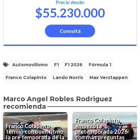
Precio desde:
$55.230.000
Consultá
Automovilismo
F1
F1 2026
Fórmula 1
Franco Colapinto
Lando Norris
Max Verstappen
Marco Angel Robles Rodriguez
recomienda
Franco Colapinto
Franco Colapinto
empezó la
termió con buen ritmo
pretemporada 2026
la pre temporada de la
con más preguntas