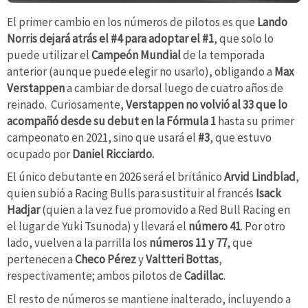
El primer cambio en los números de pilotos es que
Lando
Norris dejará atrás el #4 para adoptar el #1
, que solo lo
puede utilizar el
Campeón Mundial
de la temporada
anterior (aunque puede elegir no usarlo), obligando a
Max
Verstappen
a cambiar de dorsal luego de cuatro años de
reinado. Curiosamente,
Verstappen no volvió al 33 que lo
acompañó desde su debut en la Fórmula 1
hasta su primer
campeonato en 2021, sino que usará el
#3
, que estuvo
ocupado por
Daniel Ricciardo.
El único debutante en 2026 será el británico
Arvid Lindblad
,
quien subió a Racing Bulls para sustituir al francés
Isack
Hadjar
(quien a la vez fue promovido a Red Bull Racing en
el lugar de Yuki Tsunoda) y llevará el
número 41
. Por otro
lado, vuelven a la parrilla los
números 11 y 77
, que
pertenecen a
Checo Pérez
y
Valtteri Bottas
,
respectivamente; ambos pilotos de
Cadillac
.
El resto de números se mantiene inalterado, incluyendo a