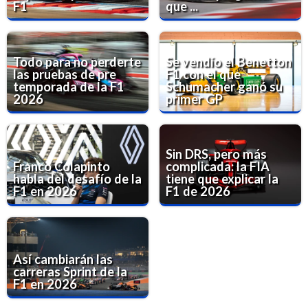
F1
que ...
Todo para no perderte
Se vendío el Benetton
las pruebas de pre
F1 con el que
temporada de la F1
Schumacher ganó su
2026
primer GP
Sin DRS, pero más
Franco Colapinto
complicada: la FIA
habla del desafío de la
tiene que explicar la
F1 en 2026
F1 de 2026
Así cambiarán las
carreras Sprint de la
F1 en 2026