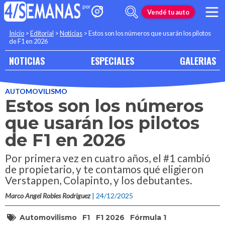
Vendé tu auto
Inicio
>
Editorial
>
Noticias
>
Estos son los números que usarán los pilotos
de F1 en 2026
NOTICIAS
ESPECIALES
GALERIAS
AUTOMOVILISMO
Estos son los números
que usarán los pilotos
de F1 en 2026
Por primera vez en cuatro años, el #1 cambió
de propietario, y te contamos qué eligieron
Verstappen, Colapinto, y los debutantes.
Marco Angel Robles Rodriguez
| 24/12/2025
Automovilismo
F1
F1 2026
Fórmula 1