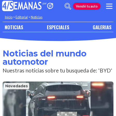
Vendé tu auto
Inicio
>
Editorial
>
Noticias
NOTICIAS
ESPECIALES
GALERIAS
Noticias del mundo
automotor
Nuestras noticias sobre tu busqueda de: 'BYD'
Novedades