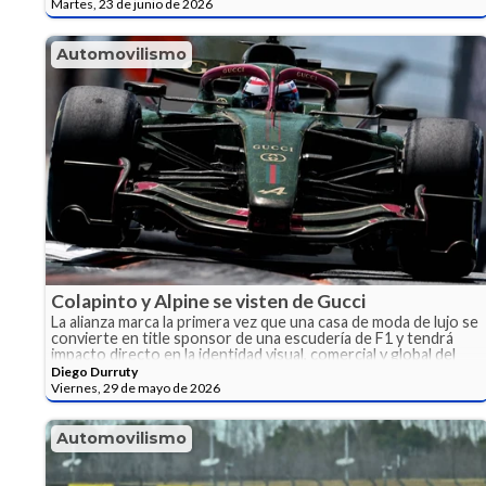
Martes, 23 de junio de 2026
Automovilismo
Colapinto y Alpine se visten de Gucci
La alianza marca la primera vez que una casa de moda de lujo se
convierte en title sponsor de una escudería de F1 y tendrá
impacto directo en la identidad visual, comercial y global del
equipo donde hoy compite Franco Colapinto.
Diego Durruty
Viernes, 29 de mayo de 2026
Automovilismo