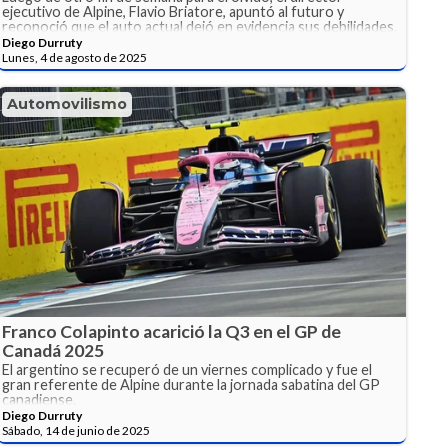
ejecutivo de Alpine, Flavio Briatore, apuntó al futuro y
reconoció que el auto actual dejó en evidencia sus debilidades.
Diego Durruty
Lunes, 4 de agosto de 2025
Automovilismo
Franco Colapinto acarició la Q3 en el GP de
Canadá 2025
El argentino se recuperó de un viernes complicado y fue el
gran referente de Alpine durante la jornada sabatina del GP
canadiense.
Diego Durruty
Sábado, 14 de junio de 2025