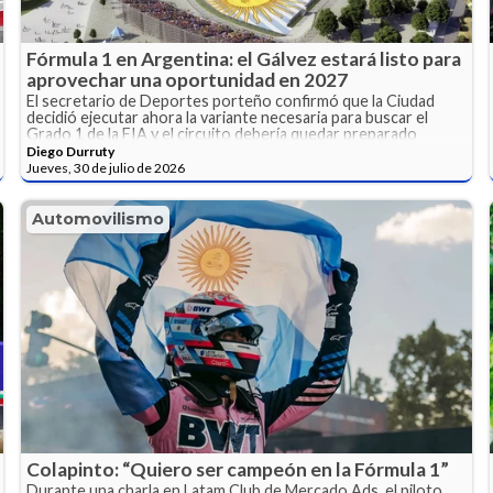
Fórmula 1 en Argentina: el Gálvez estará listo para
aprovechar una oportunidad en 2027
El secretario de Deportes porteño confirmó que la Ciudad
decidió ejecutar ahora la variante necesaria para buscar el
Grado 1 de la FIA y el circuito debería quedar preparado
durante 2027, aunque Argentina todavía no tiene una fecha
Diego Durruty
dentro del calendario.
Jueves, 30 de julio de 2026
Automovilismo
Colapinto: “Quiero ser campeón en la Fórmula 1”
Durante una charla en Latam Club de Mercado Ads, el piloto