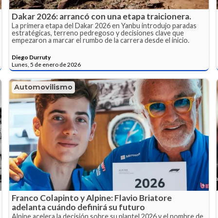
Dakar 2026: arrancó con una etapa traicionera.
La primera etapa del Dakar 2026 en Yanbu introdujo paradas
estratégicas, terreno pedregoso y decisiones clave que
empezaron a marcar el rumbo de la carrera desde el inicio.
Diego Durruty
Lunes, 5 de enero de 2026
Automovilismo
Franco Colapinto y Alpine: Flavio Briatore
adelanta cuándo definirá su futuro
Alpine acelera la decisión sobre su plantel 2026 y el nombre de