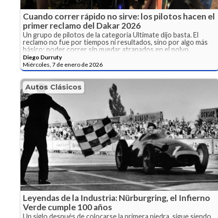
Cuando correr rápido no sirve: los pilotos hacen el
primer reclamo del Dakar 2026
Un grupo de pilotos de la categoría Ultimate dijo basta. El
reclamo no fue por tiempos ni resultados, sino por algo más
básico: poder correr sin quedar atrapados en el polvo.
Diego Durruty
Miércoles, 7 de enero de 2026
Autos Clásicos
Leyendas de la Industria: Nürburgring, el Infierno
Verde cumple 100 años
Un siglo después de colocarse la primera piedra, sigue siendo