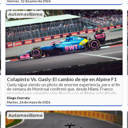
Viernes, 12 de junio de 2026
Automovilismo
Colapinto Vs. Gasly: El cambio de eje en Alpine F1
Gasly sigue siendo un piloto de enorme experiencia, pero el fin
de semana de Montreal confirmó que, desde Miami, Franco
encontró una conexión más directa con el Alpine actualizado.
Diego Durruty
Martes, 26 de mayo de 2026
Automovilismo