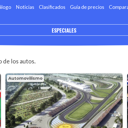
álogo
Noticias
Clasificados
Guía de precios
Compar
ESPECIALES
 de los autos.
Automovilismo