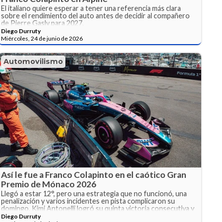
El italiano quiere esperar a tener una referencia más clara
sobre el rendimiento del auto antes de decidir al compañero
de Pierre Gasly para 2027.
Diego Durruty
Miércoles, 24 de junio de 2026
Automovilismo
Así le fue a Franco Colapinto en el caótico Gran
Premio de Mónaco 2026
Llegó a estar 12°, pero una estrategia que no funcionó, una
penalización y varios incidentes en pista complicaron su
domingo. Kimi Antonelli logró su quinta victoria consecutiva y
reforzó su liderazgo en el campeonato.
Diego Durruty