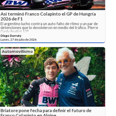
Así terminó Franco Colapinto el GP de Hungría
2026 de F1
El argentino lucho contra un auto falto de ritmo y un par de
detenciones que lo devolvieron en medio del tráfico. Pierre
Gasly finalizó 12°.
Diego Durruty
Lunes, 27 de julio de 2026
Automovilismo
Briatore pone fecha para definir el futuro de
Franco Colapinto en Alpine