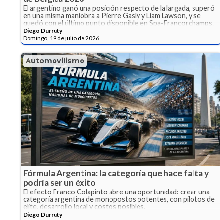
El argentino ganó una posición respecto de la largada, superó
en una misma maniobra a Pierre Gasly y Liam Lawson, y se
quedó con el último punto disponible en Spa-Francorchamps.
Diego Durruty
Domingo, 19 de julio de 2026
Automovilismo
Fórmula Argentina: la categoría que hace falta y
podría ser un éxito
El efecto Franco Colapinto abre una oportunidad: crear una
categoría argentina de monopostos potentes, con pilotos de
elite, desarrollo local y costos posibles.
Diego Durruty