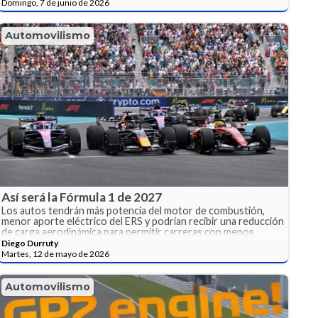
Domingo, 7 de junio de 2026
Automovilismo
Así será la Fórmula 1 de 2027
Los autos tendrán más potencia del motor de combustión,
menor aporte eléctrico del ERS y podrían recibir una reducción
de carga aerodinámica para permitir carreras con menos
gestión de energía.
Diego Durruty
Martes, 12 de mayo de 2026
Automovilismo